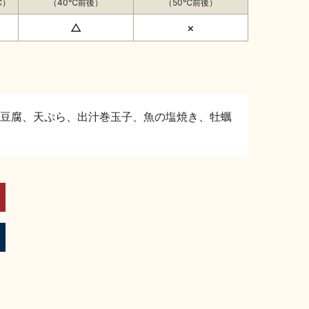
℃）
（40℃前後）
（50℃前後）
△
×
豆腐、天ぷら、出汁巻玉子、魚の塩焼き、牡蠣