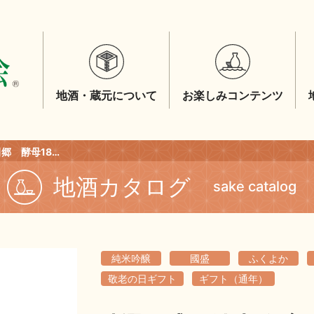
地酒・蔵元について
お楽しみコンテンツ
特選國盛 純米吟醸 半田郷 酵母1801 720ｍｌ
地酒カタログ
sake catalog
純米吟醸
國盛
ふくよか
敬老の日ギフト
ギフト（通年）