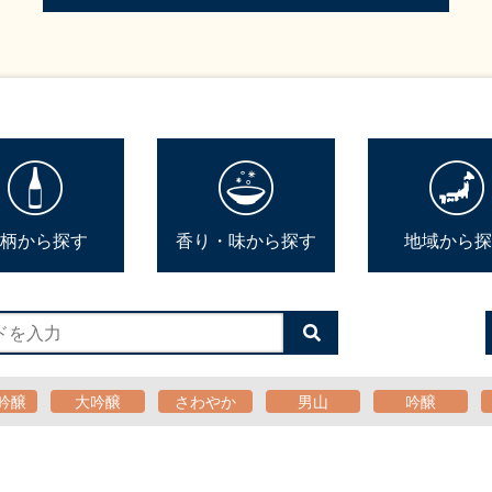
柄から探す
香り・味から探す
地域から探
検
索
す
る
吟醸
大吟醸
さわやか
男山
吟醸