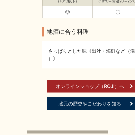
（10℃以下）
（10℃～常温20～25
◎
〇
地酒に合う料理
さっぱりとした味《出汁・海鮮など（湯
）》
オンラインショップ（ROJI）へ
蔵元の歴史やこだわりを知る