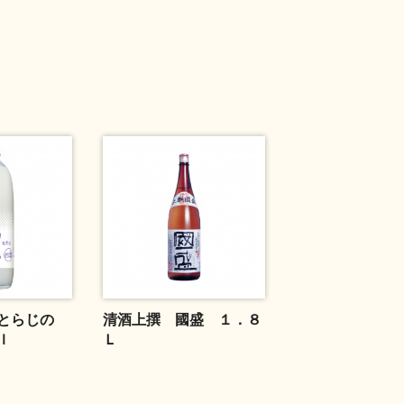
とらじの
清酒上撰 國盛 １．８
ｌ
Ｌ