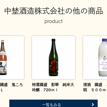
中埜酒造株式会社の他の商品
product
國盛 鬼ころ
特選國盛 彩華 純米大
清酒 國盛 
Ｌ
吟醸 720ｍｌ
唄 ５００ｍ
一覧をみる