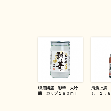
特選國盛 彩華 大吟
清酒上撰 
醸 カップ１８０ｍｌ
し １．８