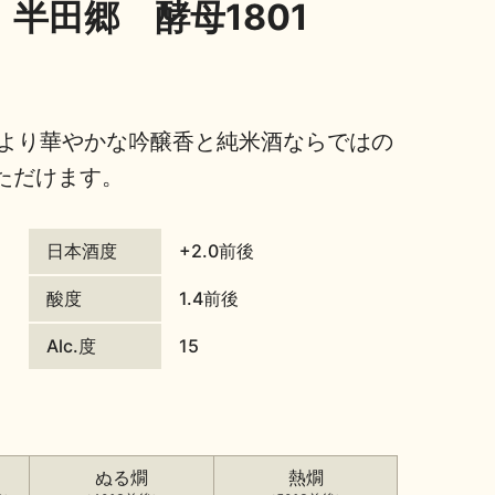
 半田郷 酵母1801
、より華やかな吟醸香と純米酒ならではの
ただけます。
日本酒度
+2.0前後
酸度
1.4前後
Alc.度
15
ぬる燗
熱燗