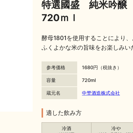
特選國盛 純米吟醸
720ｍｌ
酵母1801を使用することにより
ふくよかな米の旨味をお楽しみい
参考価格
1680円（税抜き）
容量
720ml
蔵元名
中埜酒造株式会社
適した飲み方
冷酒
冷や