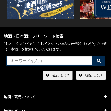
地酒（日本酒）フリーワード検索
“おとこやま”や“男”、”甘い”といった単語の一部やひらがなで地酒
（日本酒）を検索していただけます。
検
索
す
る
「蔵元」とは？
「地酒」とは？
地酒・蔵元について
地酒を楽しむ