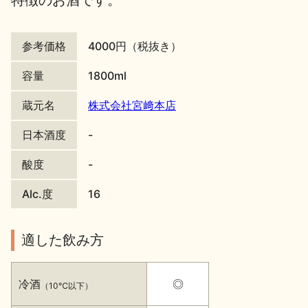
特徴のお酒です。
地酒川柳
地酒小説
参考価格
4000円（税抜き）
容量
1800ml
蔵元名
株式会社宮﨑本店
日本酒度
-
日本酒の楽しみ方特集
酸度
-
Alc.度
16
地酒・イベント情報
適した飲み方
冷酒
◎
（10℃以下）