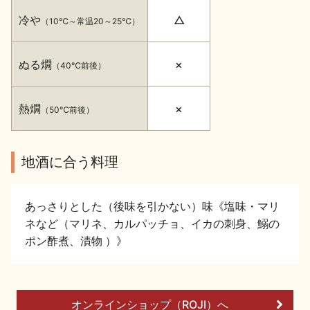
イベント情報TOP
新商品・おすすめ商品
冷や
△
（10℃～常温20～25℃）
ぬる燗
×
（40℃前後）
熱燗
×
（50℃前後）
季節の商品
イベント情報
地酒に合う料理
あっさりとした（後味を引かない）味《塩味・マリ
ネなど（マリネ、カルパッチョ、イカの刺身、鰯の
地酒蔵元会WEB展示会
地酒蔵元会利酒会
ポン酢煮、漬物 ）》
美味しい地酒の選び方
オンラインショップ（ROJI）へ
地酒蔵元会とは