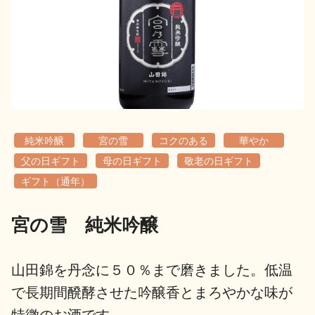
地酒用語集
地酒解体新書
お楽しみコンテンツ
純米吟醸
宮の雪
コクのある
華やか
父の日ギフト
母の日ギフト
敬老の日ギフト
ギフト（通年）
宮の雪 純米吟醸
歳時記
地酒蔵元会検定
山田錦を丹念に５０％まで磨きました。低温
で長期間醗酵させた吟醸香とまろやかな味が