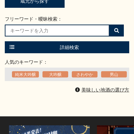
蔵元から探す
フリーワード・曖昧検索：
検
索
す
る
詳細検索
人気のキーワード：
純米大吟醸
大吟醸
さわやか
男山
美味しい地酒の選び方