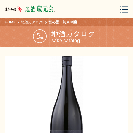
HOME
地酒カタログ
宮の雪 純米吟醸
会員登録
ログイン
地酒カタログ
sake catalog
地酒・蔵元について
蔵元紀行
地酒カタログ