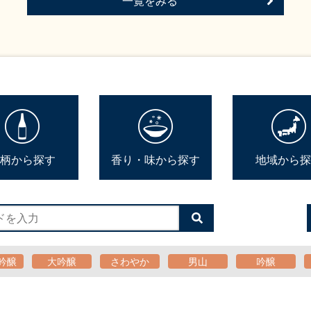
一覧をみる
柄から探す
香り・味から探す
地域から探
検
索
す
る
吟醸
大吟醸
さわやか
男山
吟醸