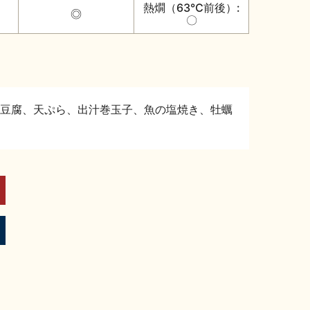
熱燗（63℃前後）:
◎
〇
豆腐、天ぷら、出汁巻玉子、魚の塩焼き、牡蠣