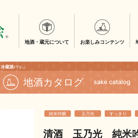
地酒・蔵元について
お楽しみコンテンツ
清酒 玉乃光 純米吟醸 冷蔵酒パック ３００ｍｌ
地酒カタログ
sake catalog
純米吟醸
玉乃光
すっきり
清酒 玉乃光 純米