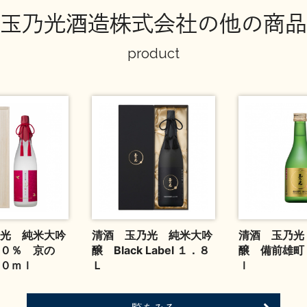
玉乃光酒造株式会社の他の商品
product
光 純米大吟
清酒 玉乃光 純米大吟
清酒 玉乃光
０％ 京の
醸 Black Label １．８
醸 備前雄町
０ｍｌ
Ｌ
ｌ