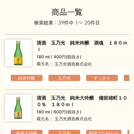
地酒川柳
地酒小説
商品一覧
検索結果：39件中 1～ 20件目
清酒 玉乃光 純米吟醸 酒魂 １８０ｍ
ｌ
180 ml
400円(税抜き)
日本酒の楽しみ方特集
蔵元名
玉乃光酒造株式会社
純米吟醸
玉乃光
すっきり
地酒・イベント情報
清酒 玉乃光 純米大吟醸 備前雄町１０
０％ １８０ｍｌ
180 ml
600円(税抜き)
蔵元名
玉乃光酒造株式会社
純米大吟醸
玉乃光
軽快でなめらか