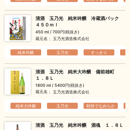
イベント情報TOP
新商品・おすすめ商品
清酒 玉乃光 純米吟醸 冷蔵酒パック
４５０ｍｌ
450 ml
700円(税抜き)
蔵元名
玉乃光酒造株式会社
季節の商品
イベント情報
純米吟醸
玉乃光
すっきり
清酒 玉乃光 純米大吟醸 備前雄町
１．８Ｌ
1800 ml
5400円(税抜き)
蔵元名
玉乃光酒造株式会社
地酒蔵元会WEB展示会
地酒蔵元会利酒会
純米大吟醸
玉乃光
軽快でなめらか
美味しい地酒の選び方
清酒 玉乃光 純米吟醸 酒魂 １．８Ｌ
地酒蔵元会とは