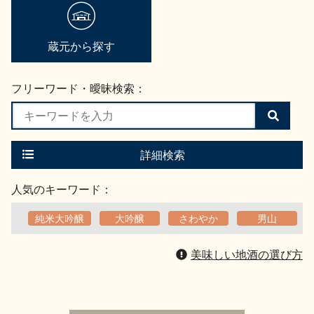
地酒用語集
地酒解体新書
蔵元から探す
フリーワード・曖昧検索：
お楽しみコンテンツ
検
索
す
る
詳細検索
人気のキーワード：
純米大吟醸
大吟醸
さわやか
男山
歳時記
地酒蔵元会検定
美味しい地酒の選び方