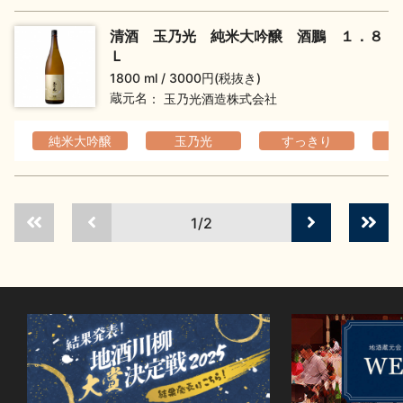
清酒 玉乃光 純米大吟醸 酒鵬 １．８
Ｌ
1800 ml
3000円(税抜き)
蔵元名
玉乃光酒造株式会社
純米大吟醸
玉乃光
すっきり
1/2