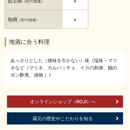
ぬる燗
×
（40℃前後）
イベント情報TOP
新商品・おすすめ商品
熱燗
×
（50℃前後）
地酒に合う料理
季節の商品
イベント情報
あっさりとした（後味を引かない）味《塩味・マリ
ネなど（マリネ、カルパッチョ、イカの刺身、鰯の
ポン酢煮、漬物 ）》
地酒蔵元会WEB展示会
地酒蔵元会利酒会
オンラインショップ（ROJI）へ
蔵元の歴史やこだわりを知る
美味しい地酒の選び方
地酒蔵元会とは