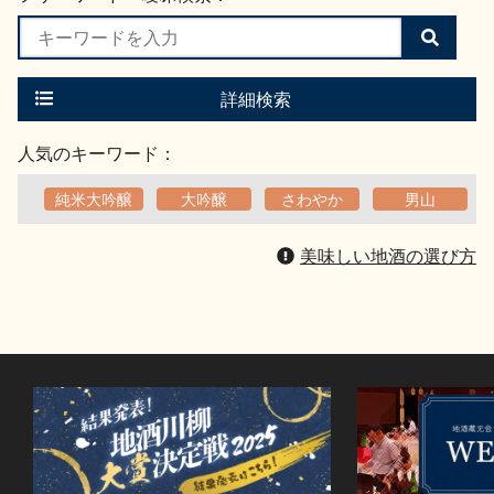
検
索
す
る
詳細検索
人気のキーワード：
純米大吟醸
大吟醸
さわやか
男山
美味しい地酒の選び方