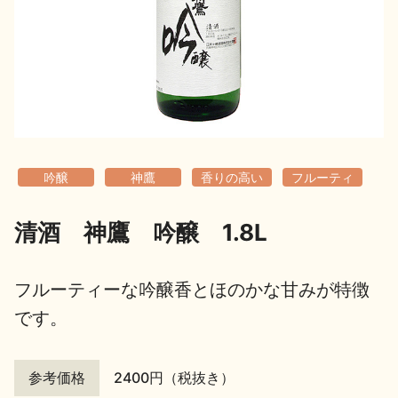
地酒用語集
地酒解体新書
お楽しみコンテンツ
吟醸
神鷹
香りの高い
フルーティ
清酒 神鷹 吟醸 1.8L
歳時記
地酒蔵元会検定
フルーティーな吟醸香とほのかな甘みが特徴
です。
参考価格
2400円（税抜き）