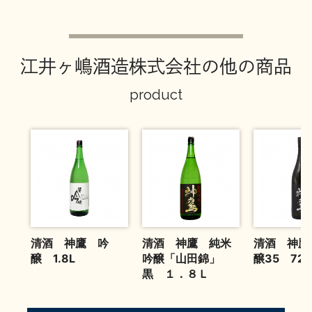
お問い合わせ
江井ヶ嶋酒造株式会社の他の商品
product
清酒 神鷹 吟
清酒 神鷹 純米
清酒 神鷹
醸 1.8L
吟醸「山田錦」
醸35 720
黒 １．８Ｌ