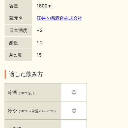
容量
1800ml
地酒川柳
地酒小説
蔵元名
江井ヶ嶋酒造株式会社
日本酒度
+3
酸度
1.2
Alc.度
15
日本酒の楽しみ方特集
適した飲み方
地酒・イベント情報
冷酒
◎
（10℃以下）
冷や
◎
（10℃～常温20～25℃）