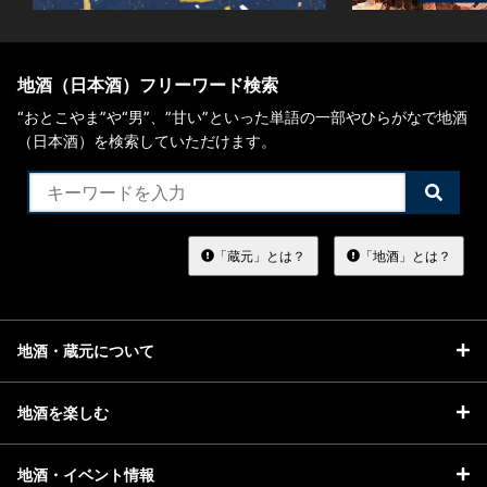
地酒（日本酒）フリーワード検索
“おとこやま”や“男”、”甘い”といった単語の一部やひらがなで地酒
（日本酒）を検索していただけます。
検
索
す
る
「蔵元」とは？
「地酒」とは？
地酒・蔵元について
地酒を楽しむ
地酒・イベント情報