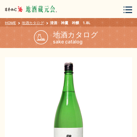
HOME
地酒カタログ
清酒 神鷹 吟醸 1.8L
会員登録
ログイン
地酒カタログ
sake catalog
地酒・蔵元について
蔵元紀行
地酒カタログ