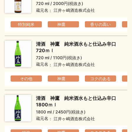
720 ml
2000円(税抜き)
蔵元名
江井ヶ嶋酒造株式会社
特別純米
神鷹
香りの高い
フ
清酒 神鷹 純米酒水もと仕込み辛口
720ｍｌ
720 ml
1100円(税抜き)
蔵元名
江井ヶ嶋酒造株式会社
その他
神鷹
コクのある
清酒 神鷹 純米酒水もと仕込み辛口
1800ｍｌ
1800 ml
2450円(税抜き)
蔵元名
江井ヶ嶋酒造株式会社