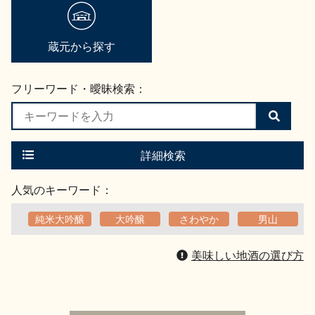
地酒用語集
地酒解体新書
蔵元から探す
フリーワード・曖昧検索：
お楽しみコンテンツ
検
索
す
る
詳細検索
人気のキーワード：
純米大吟醸
大吟醸
さわやか
男山
歳時記
地酒蔵元会検定
美味しい地酒の選び方