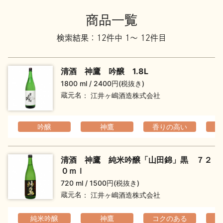
地酒川柳
地酒小説
商品一覧
検索結果：12件中 1～ 12件目
清酒 神鷹 吟醸 1.8L
1800 ml
2400円(税抜き)
蔵元名
江井ヶ嶋酒造株式会社
日本酒の楽しみ方特集
吟醸
神鷹
香りの高い
フ
地酒・イベント情報
清酒 神鷹 純米吟醸「山田錦」黒 ７２
０ｍｌ
720 ml
1500円(税抜き)
蔵元名
江井ヶ嶋酒造株式会社
純米吟醸
神鷹
コクのある