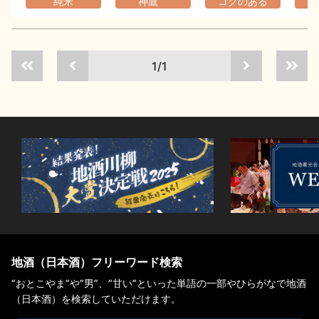
純米
神鷹
コクのある
1/1
地酒（日本酒）フリーワード検索
“おとこやま”や“男”、”甘い”といった単語の一部やひらがなで地酒
（日本酒）を検索していただけます。