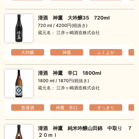
清酒 神鷹 大吟醸35 720ml
720 ml
4200円(税抜き)
蔵元名
江井ヶ嶋酒造株式会社
大吟醸
神鷹
ふくよか
清酒 神鷹 辛口 1800ml
1800 ml
1870円(税抜き)
蔵元名
江井ヶ嶋酒造株式会社
普通酒
神鷹 辛口
すっきり
清酒 神鷹 純米吟醸山田錦 中取り ７
２０ｍｌ