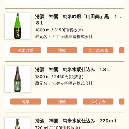
イベント情報TOP
新商品・おすすめ商品
清酒 神鷹 純米吟醸「山田錦」黒 １．
８Ｌ
1800 ml
3150円(税抜き)
蔵元名
江井ヶ嶋酒造株式会社
季節の商品
イベント情報
純米吟醸
神鷹
コクのある
清酒 神鷹 純米水酛仕込み 1.8Ｌ
1800 ml
2450円(税抜き)
蔵元名
江井ヶ嶋酒造株式会社
地酒蔵元会WEB展示会
地酒蔵元会利酒会
純米
神鷹
ふくよか
美味しい地酒の選び方
清酒 神鷹 純米水酛仕込み 720ｍｌ
地酒蔵元会とは
720 ml
1100円(税抜き)