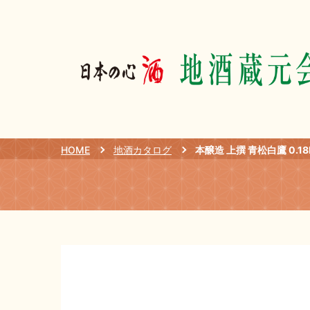
HOME
地酒カタログ
本醸造 上撰 青松白鷹 0.18