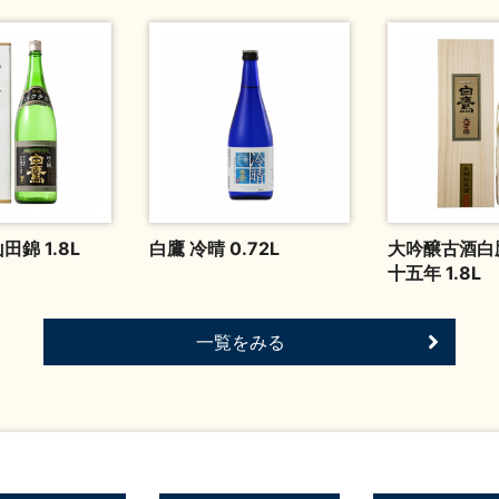
田錦 1.8L
白鷹 冷晴 0.72L
大吟醸古酒白
十五年 1.8L
一覧をみる