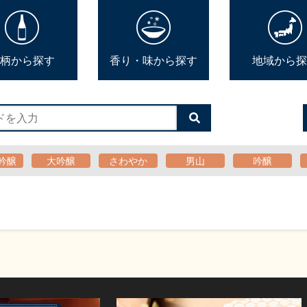
柄から探す
香り・味から探す
地域から探
検
索
す
る
吟醸
大吟醸
さわやか
男山
吟醸