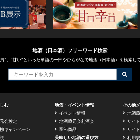
地酒（日本酒）フリーワード検索
や“男”、”甘い”といった単語の一部やひらがなで地酒（日本酒）を検索し
検
索
す
る
しむ
地酒・イベント情報
その他
イベント情報
地酒
元会検定
地酒蔵元会利酒会
サイ
柳キャンペーン
季節商品
サイ
説
美味しい地酒の選び方
利用