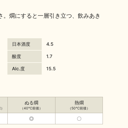
さ。燗にすると一層引き立つ、飲みあき
日本酒度
4.5
酸度
1.7
Alc.度
15.5
ぬる燗
熱燗
℃）
（40℃前後）
（50℃前後）
◎
〇