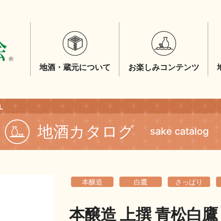
地酒・蔵元について
お楽しみコンテンツ
L
地酒カタログ
sake catalog
本醸造
白鷹
さっぱり
本醸造 上撰 青松白鷹 0