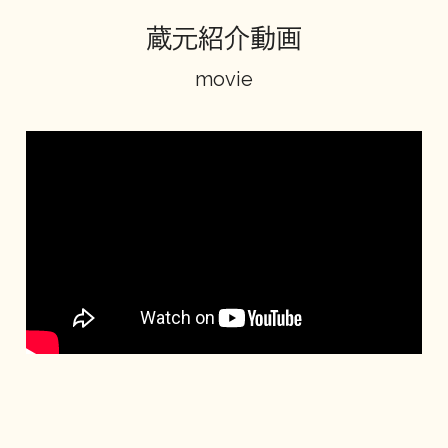
蔵元紹介動画
地酒川柳
地酒小説
movie
日本酒の楽しみ方特集
地酒・イベント情報