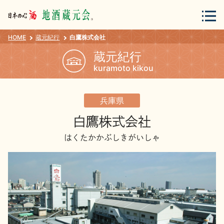
HOME
蔵元紀行
白鷹株式会社
会員登録
ログイン
蔵元紀行
kuramoto kikou
地酒・蔵元について
兵庫県
白鷹株式会社
はくたかかぶしきがいしゃ
蔵元紀行
地酒カタログ