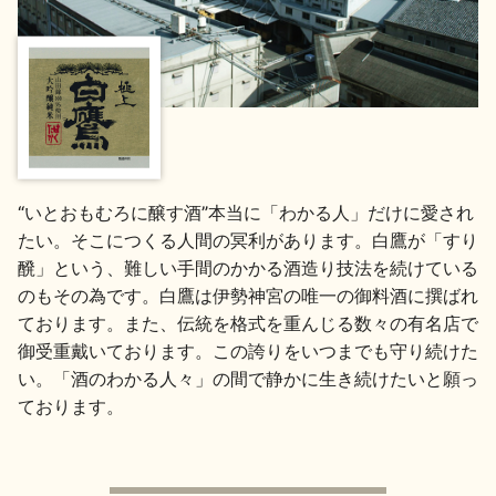
地酒用語集
地酒解体新書
お楽しみコンテンツ
“いとおもむろに醸す酒”本当に「わかる人」だけに愛され
たい。そこにつくる人間の冥利があります。白鷹が「すり
醗」という、難しい手間のかかる酒造り技法を続けている
のもその為です。白鷹は伊勢神宮の唯一の御料酒に撰ばれ
ております。また、伝統を格式を重んじる数々の有名店で
御受重戴いております。この誇りをいつまでも守り続けた
歳時記
地酒蔵元会検定
い。「酒のわかる人々」の間で静かに生き続けたいと願っ
ております。