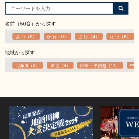
検
索
す
名前（50音）から探す
る
あ 行（9）
か 行（9）
さ 行（4）
た 行（6）
地域から探す
北海道（3）
東北（9）
関東・甲信越（14）
中部