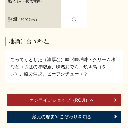
ぬる燗
（40℃前後）
イベント情報TOP
新商品・おすすめ商品
熱燗
〇
（50℃前後）
地酒に合う料理
季節の商品
イベント情報
こってりとした（濃厚な）味《味噌味・クリーム味
など（さばの味噌煮、味噌おでん、焼き鳥（タ
レ）、鰻の蒲焼、ビーフシチュー ）》
地酒蔵元会WEB展示会
地酒蔵元会利酒会
オンラインショップ（ROJI）へ
蔵元の歴史やこだわりを知る
美味しい地酒の選び方
地酒蔵元会とは