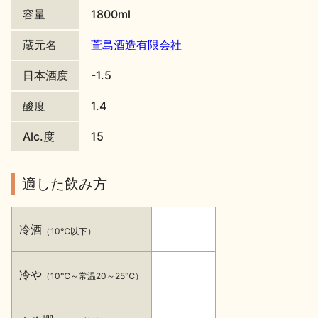
容量
1800ml
地酒川柳
地酒小説
蔵元名
萱島酒造有限会社
日本酒度
-1.5
酸度
1.4
Alc.度
15
日本酒の楽しみ方特集
適した飲み方
地酒・イベント情報
冷酒
（10℃以下）
冷や
（10℃～常温20～25℃）