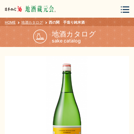
HOME
地酒カタログ
西の関 手造り純米酒
会員登録
ログイン
地酒カタログ
sake catalog
地酒・蔵元について
蔵元紀行
地酒カタログ