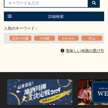
検
索
す
る
詳細検索
人気のキーワード：
純米大吟醸
大吟醸
さわやか
男山
美味しい地酒の選び方