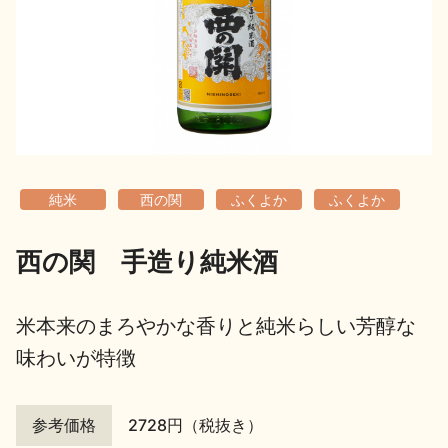
地酒用語集
地酒解体新書
お楽しみコンテンツ
純米
西の関
ふくよか
ふくよか
西の関 手造り純米酒
歳時記
地酒蔵元会検定
米本来のまろやかな香りと純米らしい芳醇な
味わいが特徴
参考価格
2728円（税抜き）