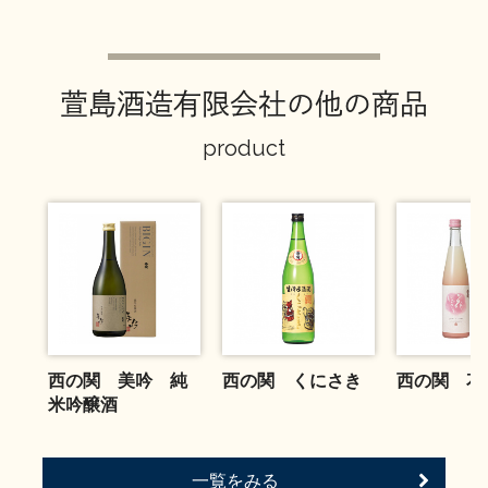
お問い合わせ
萱島酒造有限会社の他の商品
product
西の関 美吟 純
西の関 くにさき
西の関 花
米吟醸酒
一覧をみる