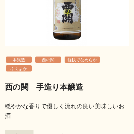
地酒用語集
地酒解体新書
お楽しみコンテンツ
本醸造
西の関
軽快でなめらか
ふくよか
西の関 手造り本醸造
歳時記
地酒蔵元会検定
穏やかな香りで優しく流れの良い美味しいお
酒