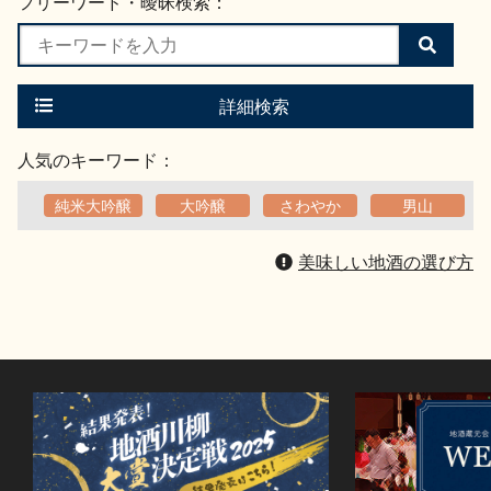
フリーワード・曖昧検索：
検
索
す
る
詳細検索
人気のキーワード：
純米大吟醸
大吟醸
さわやか
男山
美味しい地酒の選び方