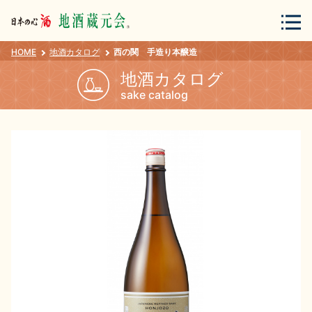
HOME
地酒カタログ
西の関 手造り本醸造
会員登録
ログイン
地酒カタログ
sake catalog
地酒・蔵元について
蔵元紀行
地酒カタログ