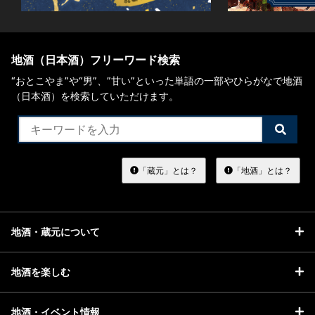
地酒（日本酒）フリーワード検索
“おとこやま”や“男”、”甘い”といった単語の一部やひらがなで地酒
（日本酒）を検索していただけます。
検
索
す
る
「蔵元」とは？
「地酒」とは？
地酒・蔵元について
地酒を楽しむ
地酒・イベント情報