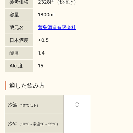
参考価格
2328円（税抜き）
地酒川柳
地酒小説
容量
1800ml
蔵元名
萱島酒造有限会社
日本酒度
+0.5
酸度
1.4
日本酒の楽しみ方特集
Alc.度
15
適した飲み方
地酒・イベント情報
冷酒
〇
（10℃以下）
冷や
（10℃～常温20～25℃）