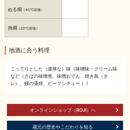
イベント情報TOP
新商品・おすすめ商品
ぬる燗
（40℃前後）
熱燗
（50℃前後）
地酒に合う料理
季節の商品
イベント情報
こってりとした（濃厚な）味《味噌味・クリーム味
など（さばの味噌煮、味噌おでん、焼き鳥（タ
レ）、鰻の蒲焼、ビーフシチュー ）》
地酒蔵元会WEB展示会
地酒蔵元会利酒会
オンラインショップ（ROJI）へ
美味しい地酒の選び方
蔵元の歴史やこだわりを知る
地酒蔵元会とは