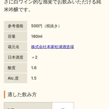
さに白ワイン的な感覚でお飲みいただける純
地酒川柳
地酒小説
米吟醸です。
参考価格
500円（税抜き）
容量
180ml
蔵元名
株式会社本家松浦酒造場
日本酒の楽しみ方特集
日本酒度
＋2
酸度
1.6
地酒・イベント情報
Alc.度
1.5
適した飲み方