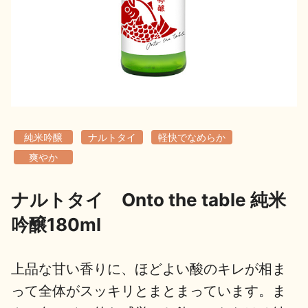
地酒用語集
地酒解体新書
お楽しみコンテンツ
純米吟醸
ナルトタイ
軽快でなめらか
爽やか
ナルトタイ Onto the table 純米
歳時記
地酒蔵元会検定
吟醸180ml
上品な甘い香りに、ほどよい酸のキレが相ま
って全体がスッキリとまとまっています。ま