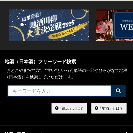
地酒（日本酒）フリーワード検索
“おとこやま”や“男”、”甘い”といった単語の一部やひらがなで地酒
（日本酒）を検索していただけます。
検
索
す
る
「蔵元」とは？
「地酒」とは？