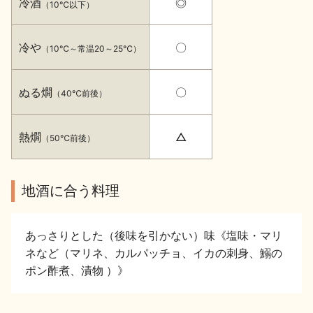
冷酒
◎
（10℃以下）
イベント情報TOP
新商品・おすすめ商品
冷や
〇
（10℃～常温20～25℃）
ぬる燗
〇
（40℃前後）
季節の商品
イベント情報
熱燗
△
（50℃前後）
地酒に合う料理
地酒蔵元会WEB展示会
地酒蔵元会利酒会
あっさりとした（後味を引かない）味《塩味・マリ
ネなど（マリネ、カルパッチョ、イカの刺身、鰯の
ポン酢煮、漬物 ）》
美味しい地酒の選び方
地酒蔵元会とは