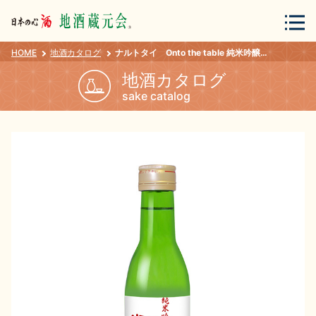
HOME
地酒カタログ
ナルトタイ Onto the table 純米吟醸180ml
会員登録
ログイン
地酒カタログ
sake catalog
地酒・蔵元について
蔵元紀行
地酒カタログ