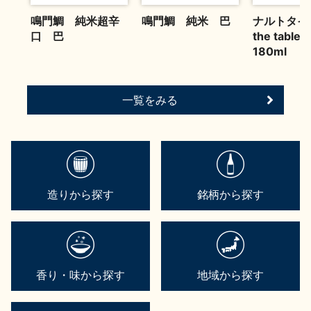
鳴門鯛 純米超辛
鳴門鯛 純米 巴
ナルトタイ 
口 巴
the tabl
180ml
一覧をみる
造りから探す
銘柄から探す
香り・味から探す
地域から探す