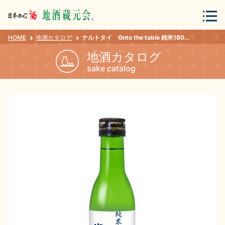
HOME
地酒カタログ
ナルトタイ Onto the table 純米180ml
会員登録
ログイン
地酒カタログ
sake catalog
地酒・蔵元について
蔵元紀行
地酒カタログ