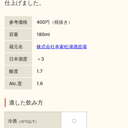
仕上げました。
地酒川柳
地酒小説
参考価格
400円（税抜き）
容量
180ml
蔵元名
株式会社本家松浦酒造場
日本酒の楽しみ方特集
日本酒度
＋3
酸度
1.7
地酒・イベント情報
Alc.度
1.6
適した飲み方
冷酒
〇
（10℃以下）