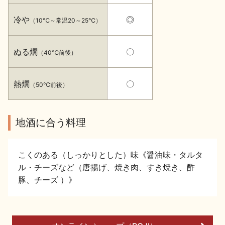
イベント情報TOP
新商品・おすすめ商品
冷や
◎
（10℃～常温20～25℃）
ぬる燗
〇
（40℃前後）
熱燗
〇
（50℃前後）
季節の商品
イベント情報
地酒に合う料理
こくのある（しっかりとした）味《醤油味・タルタ
ル・チーズなど（唐揚げ、焼き肉、すき焼き、酢
地酒蔵元会WEB展示会
地酒蔵元会利酒会
豚、チーズ ）》
美味しい地酒の選び方
地酒蔵元会とは