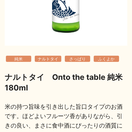
地酒用語集
地酒解体新書
お楽しみコンテンツ
純米
ナルトタイ
さっぱり
ふくよか
ナルトタイ Onto the table 純米
180ml
歳時記
地酒蔵元会検定
米の持つ旨味を引き出した旨口タイプのお酒
です。ほどよいフルーツ香がありながら、引
きの良い、まさに食中酒にぴったりの酒質に