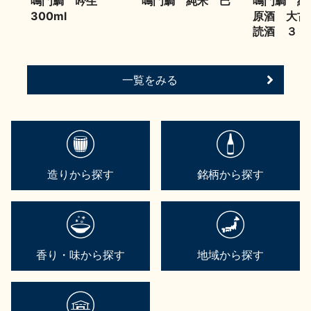
鳴門鯛 吟生
鳴門鯛 純米 巴
鳴門鯛 純
300ml
原酒 大古
読酒 ３６
一覧をみる
造りから探す
銘柄から探す
香り・味から探す
地域から探す