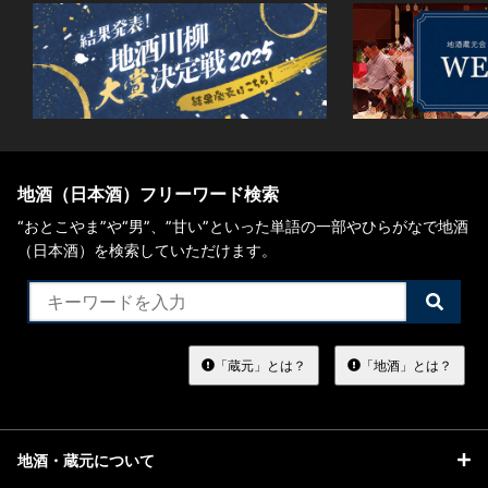
地酒（日本酒）フリーワード検索
“おとこやま”や“男”、”甘い”といった単語の一部やひらがなで地酒
（日本酒）を検索していただけます。
検
索
す
る
「蔵元」とは？
「地酒」とは？
地酒・蔵元について