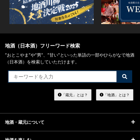
地酒（日本酒）フリーワード検索
“おとこやま”や“男”、”甘い”といった単語の一部やひらがなで地酒
（日本酒）を検索していただけます。
検
索
す
る
「蔵元」とは？
「地酒」とは？
地酒・蔵元について
地酒を楽しむ