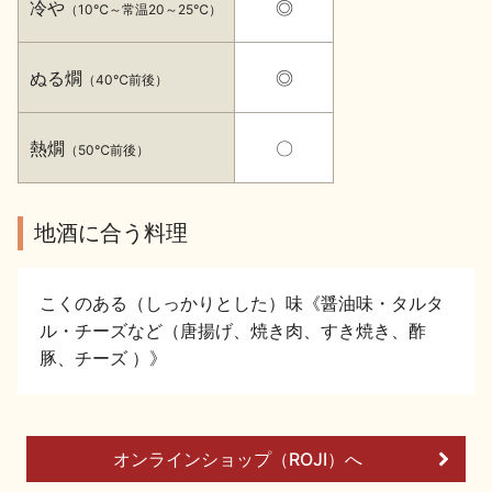
冷や
◎
（10℃～常温20～25℃）
イベント情報TOP
新商品・おすすめ商品
ぬる燗
◎
（40℃前後）
熱燗
〇
（50℃前後）
季節の商品
イベント情報
地酒に合う料理
こくのある（しっかりとした）味《醤油味・タルタ
ル・チーズなど（唐揚げ、焼き肉、すき焼き、酢
豚、チーズ ）》
地酒蔵元会WEB展示会
地酒蔵元会利酒会
美味しい地酒の選び方
オンラインショップ（ROJI）へ
地酒蔵元会とは