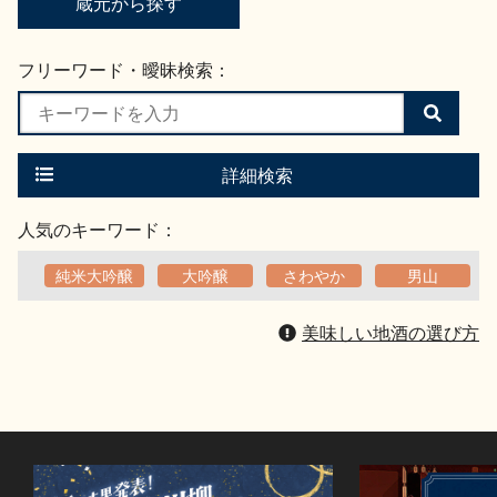
蔵元から探す
フリーワード・曖昧検索：
検
索
す
る
詳細検索
人気のキーワード：
純米大吟醸
大吟醸
さわやか
男山
美味しい地酒の選び方