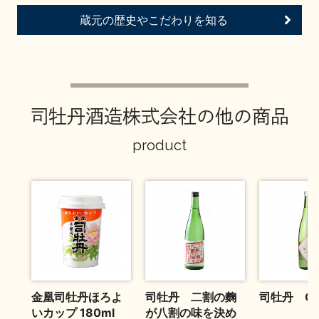
お問い合わせ
蔵元の歴史やこだわりを知る
司牡丹酒造株式会社の他の商品
product
金凰司牡丹ほろよ
司牡丹 二割の麴
司牡丹 CE
いカップ 180ml
が八割の味を決め