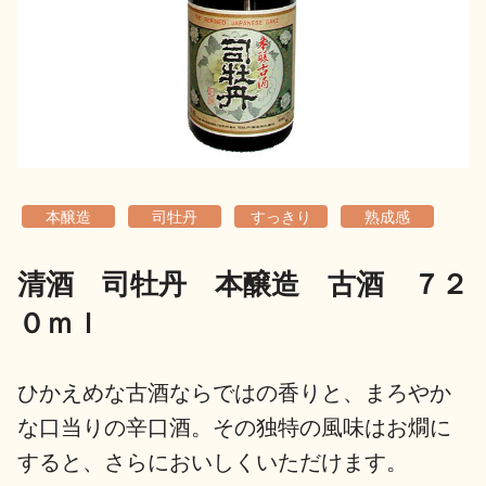
地酒用語集
地酒解体新書
お楽しみコンテンツ
本醸造
司牡丹
すっきり
熟成感
清酒 司牡丹 本醸造 古酒 ７２
０ｍｌ
歳時記
地酒蔵元会検定
ひかえめな古酒ならではの香りと、まろやか
な口当りの辛口酒。その独特の風味はお燗に
すると、さらにおいしくいただけます。