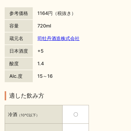
地酒川柳
地酒小説
参考価格
1164円（税抜き）
容量
720ml
蔵元名
司牡丹酒造株式会社
日本酒度
+5
日本酒の楽しみ方特集
酸度
1.4
Alc.度
15～16
地酒・イベント情報
適した飲み方
冷酒
〇
（10℃以下）