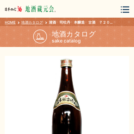
HOME
地酒カタログ
清酒 司牡丹 本醸造 古酒 ７２０ｍｌ
会員登録
ログイン
地酒カタログ
sake catalog
地酒・蔵元について
蔵元紀行
地酒カタログ