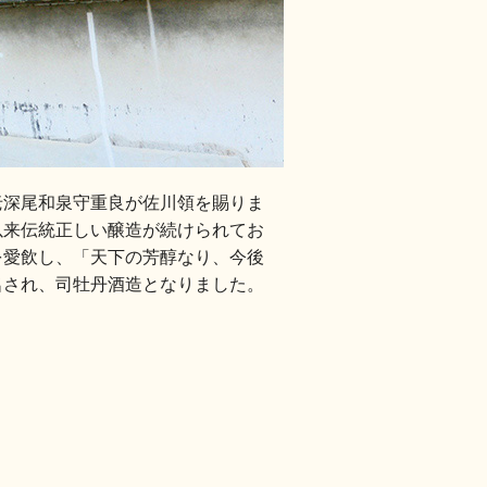
老深尾和泉守重良が佐川領を賜りま
以来伝統正しい醸造が続けられてお
を愛飲し、「天下の芳醇なり、今後
名され、司牡丹酒造となりました。