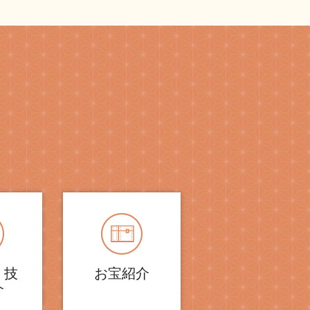
・技
お宝紹介
介