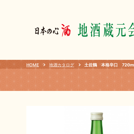
HOME
地酒カタログ
土佐鶴 本格辛口 720m