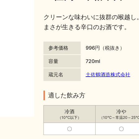
クリーンな味わいに抜群の喉越し
まさが生きる辛口のお酒です。
参考価格
996円（税抜き）
容量
720ml
蔵元名
土佐鶴酒造株式会社
適した飲み方
冷酒
冷や
（10℃以下）
（10℃～常温20～25
〇
〇