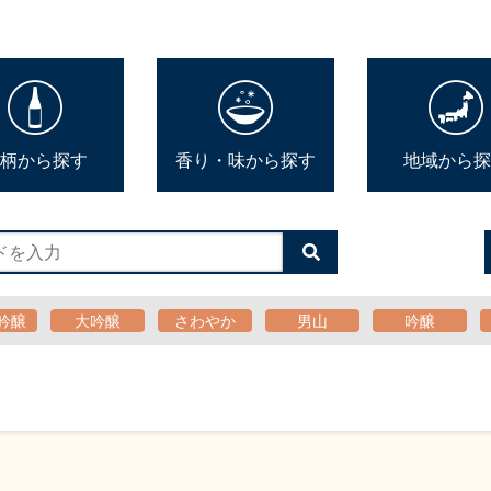
柄から探す
香り・味から探す
地域から探
検
索
す
る
吟醸
大吟醸
さわやか
男山
吟醸