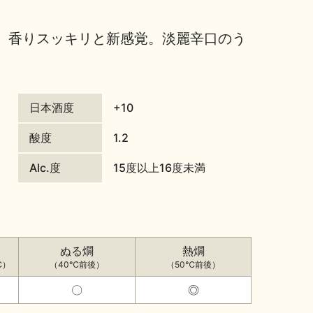
。香りスッキリと新感覚。淡麗辛口のう
日本酒度
+10
酸度
1.2
Alc.度
15度以上16度未満
ぬる燗
熱燗
℃）
（40℃前後）
（50℃前後）
〇
◎