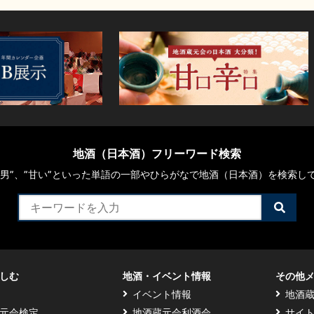
地酒（日本酒）フリーワード検索
や“男”、”甘い”といった単語の一部やひらがなで地酒（日本酒）を検索し
検
索
す
る
しむ
地酒・イベント情報
その他
イベント情報
地酒
元会検定
地酒蔵元会利酒会
サイ