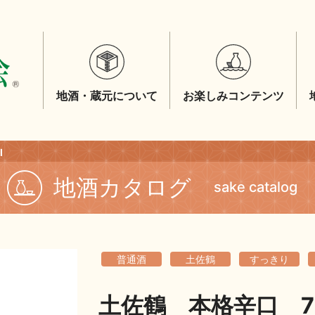
地酒・蔵元について
お楽しみコンテンツ
l
地酒カタログ
sake catalog
普通酒
土佐鶴
すっきり
土佐鶴 本格辛口 72