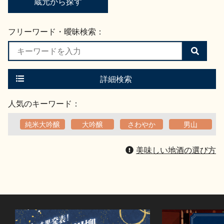
蔵元から探す
フリーワード・曖昧検索：
検
索
す
る
詳細検索
人気のキーワード：
純米大吟醸
大吟醸
さわやか
男山
美味しい地酒の選び方