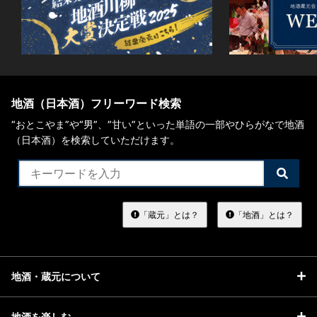
地酒（日本酒）フリーワード検索
“おとこやま”や“男”、”甘い”といった単語の一部やひらがなで地酒
（日本酒）を検索していただけます。
検
索
す
る
「蔵元」とは？
「地酒」とは？
地酒・蔵元について
地酒を楽しむ