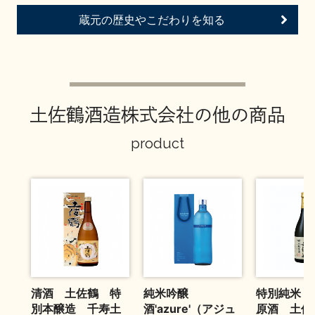
お問い合わせ
蔵元の歴史やこだわりを知る
土佐鶴酒造株式会社の他の商品
product
清酒 土佐鶴 特
純米吟醸
特別純米 
別本醸造 千寿土
酒'azure'（アジュ
原酒 土