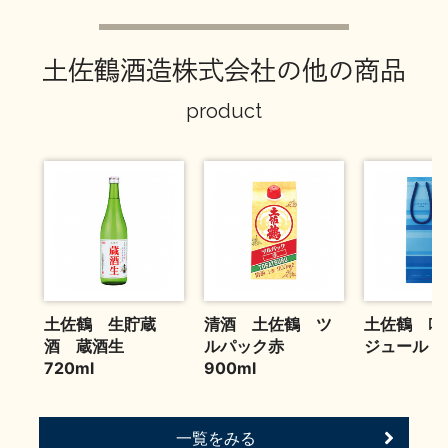
お問い合わせ
土佐鶴酒造株式会社の他の商品
product
土佐鶴 生貯蔵
清酒 土佐鶴 ツ
土佐鶴 吟
酒 蔵酒生
ルパック赤
ジュール 72
720ml
900ml
一覧をみる