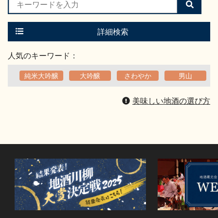
検
索
す
る
詳細検索
人気のキーワード：
純米大吟醸
大吟醸
さわやか
男山
美味しい地酒の選び方