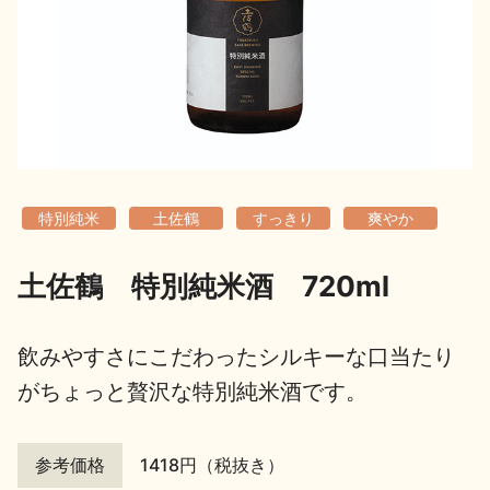
地酒用語集
地酒解体新書
お楽しみコンテンツ
特別純米
土佐鶴
すっきり
爽やか
土佐鶴 特別純米酒 720ml
歳時記
地酒蔵元会検定
飲みやすさにこだわったシルキーな口当たり
がちょっと贅沢な特別純米酒です。
参考価格
1418円（税抜き）