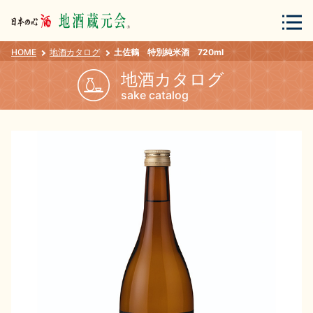
HOME
地酒カタログ
土佐鶴 特別純米酒 720ml
会員登録
ログイン
地酒カタログ
sake catalog
地酒・蔵元について
蔵元紀行
地酒カタログ