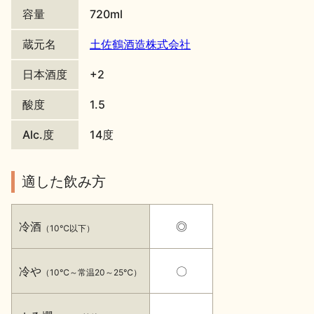
容量
720ml
地酒川柳
地酒小説
蔵元名
土佐鶴酒造株式会社
日本酒度
+2
酸度
1.5
Alc.度
14度
日本酒の楽しみ方特集
適した飲み方
地酒・イベント情報
冷酒
◎
（10℃以下）
冷や
〇
（10℃～常温20～25℃）