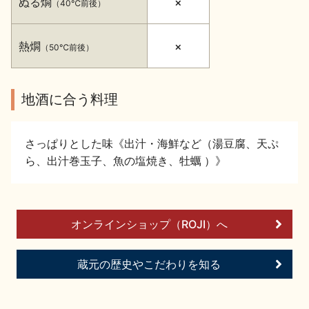
ぬる燗
×
（40℃前後）
イベント情報TOP
新商品・おすすめ商品
熱燗
×
（50℃前後）
地酒に合う料理
季節の商品
イベント情報
さっぱりとした味《出汁・海鮮など（湯豆腐、天ぷ
ら、出汁巻玉子、魚の塩焼き、牡蠣 ）》
オンラインショップ（ROJI）へ
地酒蔵元会WEB展示会
地酒蔵元会利酒会
蔵元の歴史やこだわりを知る
美味しい地酒の選び方
地酒蔵元会とは