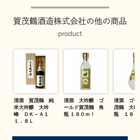
お問い合わせ
賀茂鶴酒造株式会社の他の商品
product
清酒 賀茂鶴 純
清酒 大吟醸 ゴ
清酒 ゴー
米大吟醸 大吟
ールド賀茂鶴 角
茂鶴 大吟
峰 ＤＫ－Ａ１
瓶 １８０ｍｌ
瓶 １８０
１．８Ｌ