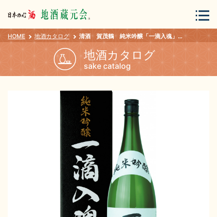
HOME
地酒カタログ
清酒 賀茂鶴 純米吟醸「一滴入魂」 箱入 １．８Ｌ
会員登録
ログイン
地酒カタログ
sake catalog
地酒・蔵元について
蔵元紀行
地酒カタログ