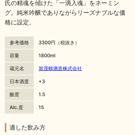
氏の精魂を傾けた「一滴入魂」をネーミン
地酒川柳
地酒小説
グ。純米吟醸でありながらリーズナブルな価
格に設定。
参考価格
3300円（税抜き）
容量
1800ml
日本酒の楽しみ方特集
蔵元名
賀茂鶴酒造株式会社
日本酒度
+3
地酒・イベント情報
酸度
1.5
Alc.度
15
適した飲み方