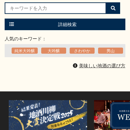
検
索
す
る
詳細検索
人気のキーワード：
純米大吟醸
大吟醸
さわやか
男山
美味しい地酒の選び方