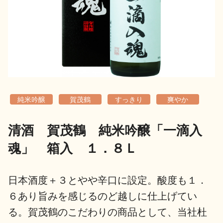
地酒用語集
地酒解体新書
お楽しみコンテンツ
純米吟醸
賀茂鶴
すっきり
爽やか
清酒 賀茂鶴 純米吟醸「一滴入
魂」 箱入 １．８Ｌ
歳時記
地酒蔵元会検定
日本酒度＋３とやや辛口に設定。酸度も１．
６あり旨みを感じるのど越しに仕上げてい
る。賀茂鶴のこだわりの商品として、当社杜