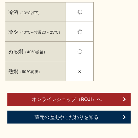
イベント情報TOP
新商品・おすすめ商品
冷酒
◎
（10℃以下）
冷や
◎
（10℃～常温20～25℃）
ぬる燗
〇
（40℃前後）
季節の商品
イベント情報
熱燗
×
（50℃前後）
オンラインショップ（ROJI）へ
地酒蔵元会WEB展示会
地酒蔵元会利酒会
蔵元の歴史やこだわりを知る
美味しい地酒の選び方
地酒蔵元会とは