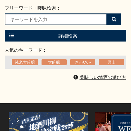
フリーワード・曖昧検索：
検
索
す
る
詳細検索
人気のキーワード：
純米大吟醸
大吟醸
さわやか
男山
美味しい地酒の選び方