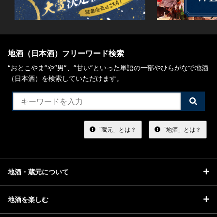
地酒（日本酒）フリーワード検索
“おとこやま”や“男”、”甘い”といった単語の一部やひらがなで地酒
（日本酒）を検索していただけます。
検
索
す
る
「蔵元」とは？
「地酒」とは？
地酒・蔵元について
地酒を楽しむ