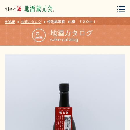
HOME
地酒カタログ
特別純米酒 山猿 ７２０ｍｌ
会員登録
ログイン
地酒カタログ
sake catalog
地酒・蔵元について
蔵元紀行
地酒カタログ