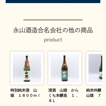
お問い合わせ
永山酒造合名会社の他の商品
product
特別純米酒 山
清酒 山猿 から
純米吟醸 
猿 １８００ｍｌ
くち本醸造 １．
山猿 ７２
８Ｌ