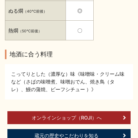
イベント情報TOP
新商品・おすすめ商品
ぬる燗
◎
（40℃前後）
熱燗
〇
（50℃前後）
地酒に合う料理
季節の商品
イベント情報
こってりとした（濃厚な）味《味噌味・クリーム味
など（さばの味噌煮、味噌おでん、焼き鳥（タ
レ）、鰻の蒲焼、ビーフシチュー ）》
地酒蔵元会WEB展示会
地酒蔵元会利酒会
オンラインショップ（ROJI）へ
美味しい地酒の選び方
蔵元の歴史やこだわりを知る
地酒蔵元会とは