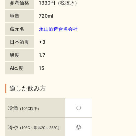
参考価格
1330円（税抜き）
地酒川柳
地酒小説
容量
720ml
蔵元名
永山酒造合名会社
日本酒度
+3
酸度
1.7
日本酒の楽しみ方特集
Alc.度
15
地酒・イベント情報
適した飲み方
冷酒
〇
（10℃以下）
冷や
◎
（10℃～常温20～25℃）