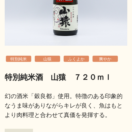
地酒用語集
地酒解体新書
お楽しみコンテンツ
特別純米
山猿
ふくよか
爽やか
特別純米酒 山猿 ７２０ｍｌ
歳時記
地酒蔵元会検定
幻の酒米「穀良都」使用。特徴のある印象的
なうま味がありながらキレが良く、魚はもと
より肉料理と合わせて真価を発揮する。