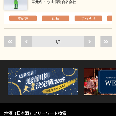
蔵元名
永山酒造合名会社
本醸造
山猿
すっきり
1/1
地酒（日本酒）フリーワード検索