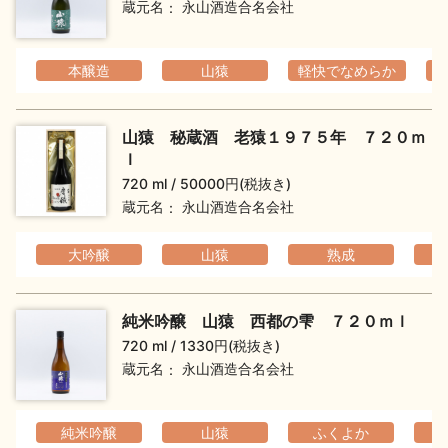
蔵元名
永山酒造合名会社
本醸造
山猿
軽快でなめらか
山猿 秘蔵酒 老猿１９７５年 ７２０ｍ
ｌ
720 ml
50000円(税抜き)
蔵元名
永山酒造合名会社
大吟醸
山猿
熟成
純米吟醸 山猿 西都の雫 ７２０ｍｌ
720 ml
1330円(税抜き)
蔵元名
永山酒造合名会社
純米吟醸
山猿
ふくよか
フ