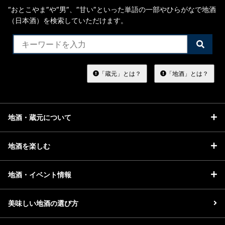
“おとこやま”や“男”、”甘い”といった単語の一部やひらがなで地酒
（日本酒）を検索していただけます。
検
索
す
る
「蔵元」とは？
「地酒」とは？
地酒・蔵元について
地酒を楽しむ
地酒・イベント情報
美味しい地酒の選び方