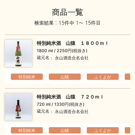
地酒川柳
地酒小説
商品一覧
検索結果：15件中 1～ 15件目
特別純米酒 山猿 １８００ｍｌ
1800 ml
2250円(税抜き)
蔵元名
永山酒造合名会社
日本酒の楽しみ方特集
特別純米
山猿
ふくよか
地酒・イベント情報
特別純米酒 山猿 ７２０ｍｌ
720 ml
1330円(税抜き)
蔵元名
永山酒造合名会社
特別純米
山猿
ふくよか