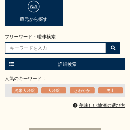
地酒用語集
地酒解体新書
蔵元から探す
フリーワード・曖昧検索：
お楽しみコンテンツ
検
索
す
る
詳細検索
人気のキーワード：
純米大吟醸
大吟醸
さわやか
男山
歳時記
地酒蔵元会検定
美味しい地酒の選び方