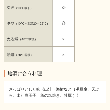
イベント情報TOP
新商品・おすすめ商品
冷酒
◎
（10℃以下）
冷や
◎
（10℃～常温20～25℃）
ぬる燗
×
（40℃前後）
季節の商品
イベント情報
熱燗
×
（50℃前後）
地酒に合う料理
地酒蔵元会WEB展示会
地酒蔵元会利酒会
さっぱりとした味《出汁・海鮮など（湯豆腐、天ぷ
ら、出汁巻玉子、魚の塩焼き、牡蠣 ）》
美味しい地酒の選び方
地酒蔵元会とは