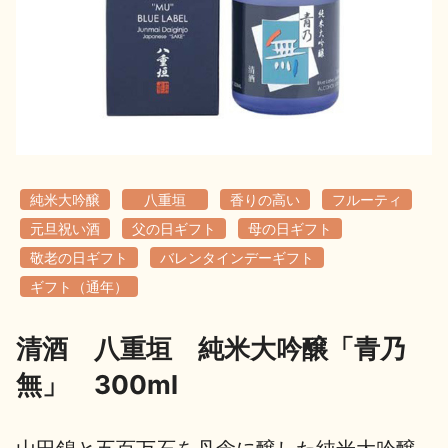
地酒用語集
地酒解体新書
お楽しみコンテンツ
純米大吟醸
八重垣
香りの高い
フルーティ
元旦祝い酒
父の日ギフト
母の日ギフト
敬老の日ギフト
バレンタインデーギフト
ギフト（通年）
歳時記
地酒蔵元会検定
清酒 八重垣 純米大吟醸「青乃
無」 300ml