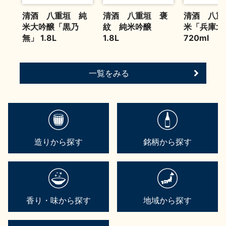
清酒 八重垣 純
清酒 八重垣 褒
清酒 八重
米大吟醸「黒乃
紋 純米吟醸
米「兵庫北
無」 1.8L
1.8L
720ml
一覧をみる
造りから探す
銘柄から探す
香り・味から探す
地域から探す