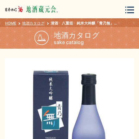
HOME
地酒カタログ
清酒 八重垣 純米大吟醸「青乃無」 300ml
会員登録
ログイン
地酒カタログ
sake catalog
地酒・蔵元について
蔵元紀行
地酒カタログ