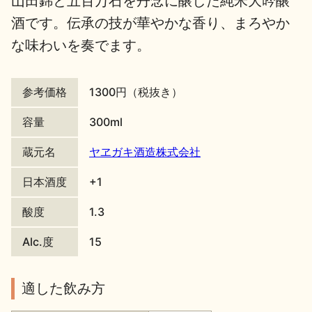
山田錦と五百万石を丹念に醸した純米大吟醸
酒です。伝承の技が華やかな香り、まろやか
地酒川柳
地酒小説
な味わいを奏でます。
参考価格
1300円（税抜き）
容量
300ml
日本酒の楽しみ方特集
蔵元名
ヤヱガキ酒造株式会社
日本酒度
+1
地酒・イベント情報
酸度
1.3
Alc.度
15
適した飲み方