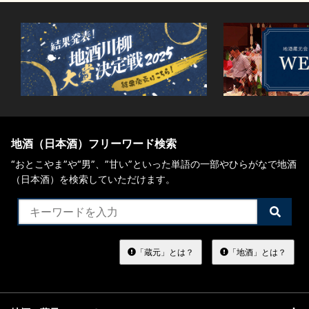
地酒（日本酒）フリーワード検索
“おとこやま”や“男”、”甘い”といった単語の一部やひらがなで地酒
（日本酒）を検索していただけます。
検
索
す
る
「蔵元」とは？
「地酒」とは？