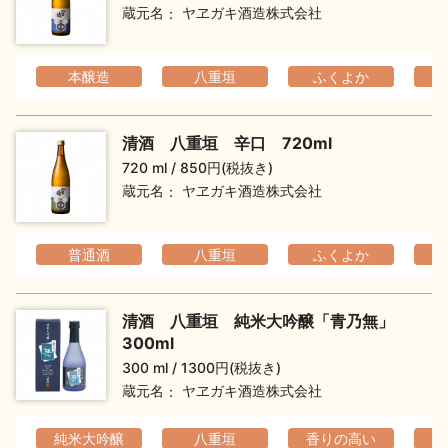
蔵元名
ヤヱガキ酒造株式会社
お問い合わせ
本醸造
八重垣
ふくよか
清酒 八重垣 辛口 720ml
720 ml
850円(税抜き)
蔵元名
ヤヱガキ酒造株式会社
普通酒
八重垣
ふくよか
清酒 八重垣 純米大吟醸「青乃無」
300ml
300 ml
1300円(税抜き)
蔵元名
ヤヱガキ酒造株式会社
純米大吟醸
八重垣
香りの高い
フ