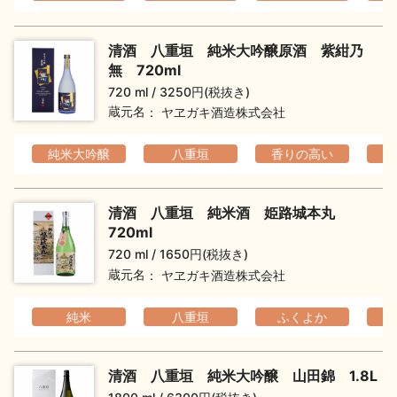
清酒 八重垣 純米大吟醸原酒 紫紺乃
無 720ml
720 ml
3250円(税抜き)
蔵元名
ヤヱガキ酒造株式会社
純米大吟醸
八重垣
香りの高い
フ
清酒 八重垣 純米酒 姫路城本丸
720ml
720 ml
1650円(税抜き)
蔵元名
ヤヱガキ酒造株式会社
純米
八重垣
ふくよか
清酒 八重垣 純米大吟醸 山田錦 1.8L