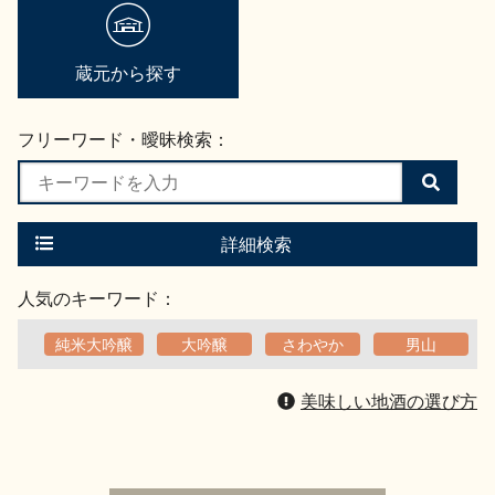
地酒用語集
地酒解体新書
蔵元から探す
フリーワード・曖昧検索：
お楽しみコンテンツ
検
索
す
る
詳細検索
人気のキーワード：
純米大吟醸
大吟醸
さわやか
男山
歳時記
地酒蔵元会検定
美味しい地酒の選び方