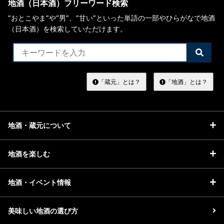
地酒（日本酒）フリーワード検索
“おとこやま”や“男”、”甘い”といった単語の一部やひらがなで地酒
（日本酒）を検索していただけます。
検
索
す
る
「蔵元」とは？
「地酒」とは？
地酒・蔵元について
地酒を楽しむ
地酒・イベント情報
美味しい地酒の選び方