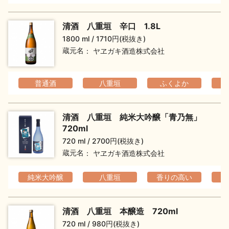
イベント情報TOP
新商品・おすすめ商品
清酒 八重垣 辛口 1.8L
1800 ml
1710円(税抜き)
蔵元名
ヤヱガキ酒造株式会社
普通酒
八重垣
ふくよか
季節の商品
イベント情報
清酒 八重垣 純米大吟醸「青乃無」
720ml
720 ml
2700円(税抜き)
蔵元名
ヤヱガキ酒造株式会社
地酒蔵元会WEB展示会
地酒蔵元会利酒会
純米大吟醸
八重垣
香りの高い
フ
清酒 八重垣 本醸造 720ml
美味しい地酒の選び方
720 ml
980円(税抜き)
地酒蔵元会とは