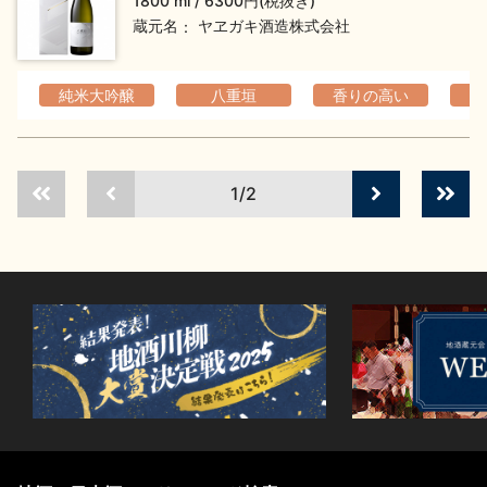
1800 ml
6300円(税抜き)
蔵元名
ヤヱガキ酒造株式会社
純米大吟醸
八重垣
香りの高い
1/2