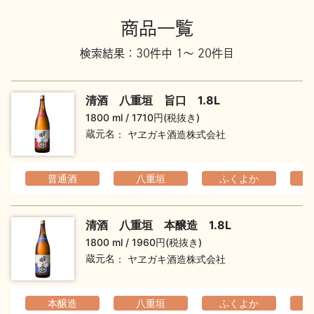
地酒川柳
地酒小説
商品一覧
検索結果：30件中 1～ 20件目
清酒 八重垣 旨口 1.8L
1800 ml
1710円(税抜き)
蔵元名
ヤヱガキ酒造株式会社
日本酒の楽しみ方特集
普通酒
八重垣
ふくよか
地酒・イベント情報
清酒 八重垣 本醸造 1.8L
1800 ml
1960円(税抜き)
蔵元名
ヤヱガキ酒造株式会社
本醸造
八重垣
ふくよか