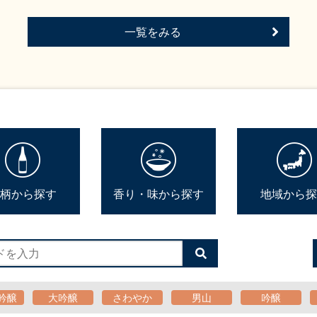
一覧をみる
柄から探す
香り・味から探す
地域から探
検
索
す
る
吟醸
大吟醸
さわやか
男山
吟醸