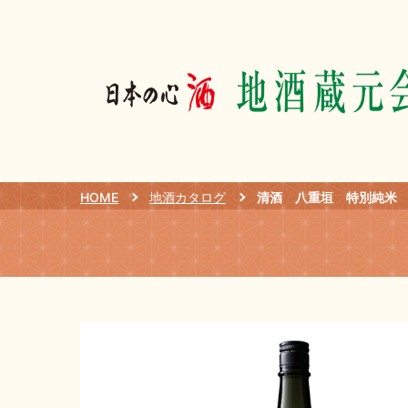
HOME
地酒カタログ
清酒 八重垣 特別純米 山