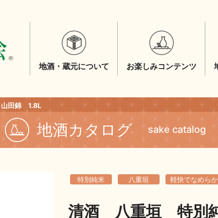
地酒・蔵元について
お楽しみコンテンツ
田錦 1.8L
地酒カタログ
sake catalog
特別純米
八重垣
軽快でなめらか
清酒 八重垣 特別純