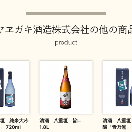
ヤヱガキ酒造株式会社の他の商
product
垣 純米大吟
清酒 八重垣 旨口
清酒 八重垣
 720ml
1.8L
醸「青乃無」 