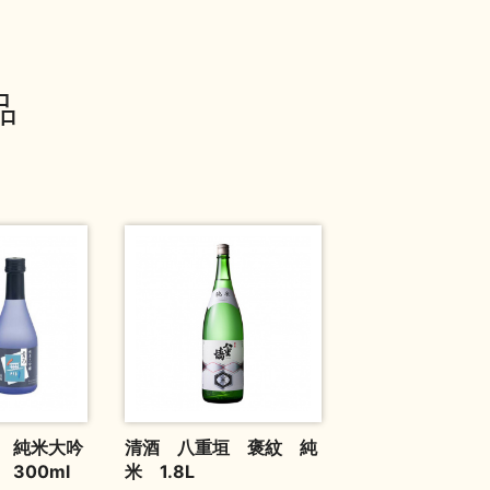
品
 純米大吟
清酒 八重垣 褒紋 純
300ml
米 1.8L