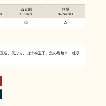
ぬる燗
熱燗
℃）
（40℃前後）
（50℃前後）
◎
△
豆腐、天ぷら、出汁巻玉子、魚の塩焼き、牡蠣