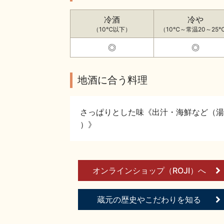
冷酒
冷や
（10℃以下）
（10℃～常温20～25
◎
◎
地酒に合う料理
さっぱりとした味《出汁・海鮮など（湯
）》
オンラインショップ（ROJI）へ
蔵元の歴史やこだわりを知る