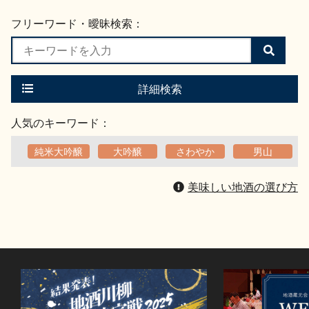
フリーワード・曖昧検索：
検
索
す
る
詳細検索
人気のキーワード：
純米大吟醸
大吟醸
さわやか
男山
美味しい地酒の選び方