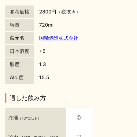
地酒川柳
地酒小説
参考価格
2800円（税抜き）
容量
720ml
蔵元名
国稀酒造株式会社
日本酒度
+5
日本酒の楽しみ方特集
酸度
1.3
Alc.度
15.5
地酒・イベント情報
適した飲み方
冷酒
◎
（10℃以下）
冷や
◎