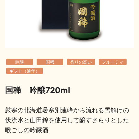
地酒用語集
地酒解体新書
お楽しみコンテンツ
吟醸
国稀
香りの高い
フルーティ
ギフト（通年）
国稀 吟醸720ml
歳時記
地酒蔵元会検定
厳寒の北海道暑寒別連峰から流れる雪解けの
伏流水と山田錦を使用して醸すさらりとした
喉ごしの吟醸酒