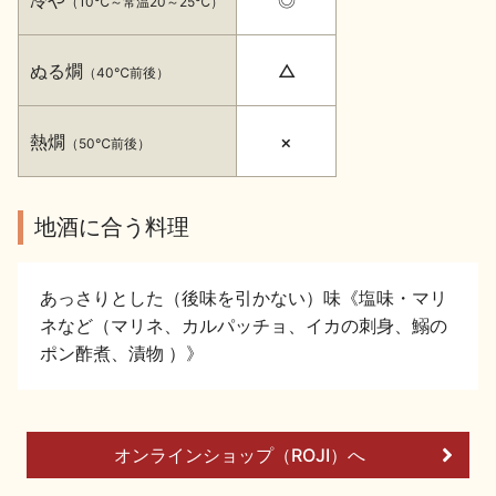
（10℃～常温20～25℃）
イベント情報TOP
新商品・おすすめ商品
ぬる燗
△
（40℃前後）
熱燗
×
（50℃前後）
季節の商品
イベント情報
地酒に合う料理
あっさりとした（後味を引かない）味《塩味・マリ
ネなど（マリネ、カルパッチョ、イカの刺身、鰯の
ポン酢煮、漬物 ）》
地酒蔵元会WEB展示会
地酒蔵元会利酒会
オンラインショップ（ROJI）へ
美味しい地酒の選び方
地酒蔵元会とは