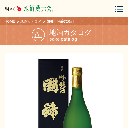
HOME
地酒カタログ
国稀 吟醸720ml
会員登録
ログイン
地酒カタログ
sake catalog
地酒・蔵元について
蔵元紀行
地酒カタログ