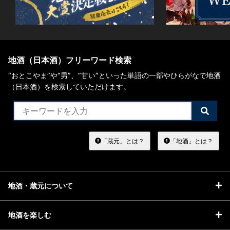
地酒（日本酒）フリーワード検索
“おとこやま”や“男”、”甘い”といった単語の一部やひらがなで地酒
（日本酒）を検索していただけます。
検
索
す
る
「蔵元」とは？
「地酒」とは？
地酒・蔵元について
地酒を楽しむ