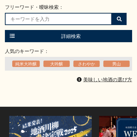
フリーワード・曖昧検索：
検
索
す
る
詳細検索
人気のキーワード：
純米大吟醸
大吟醸
さわやか
男山
美味しい地酒の選び方