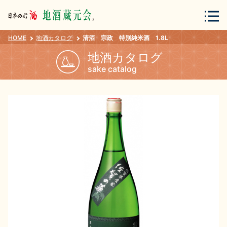
HOME
地酒カタログ
清酒 宗政 特別純米酒 1.8L
会員登録
ログイン
地酒カタログ
sake catalog
地酒・蔵元について
蔵元紀行
地酒カタログ