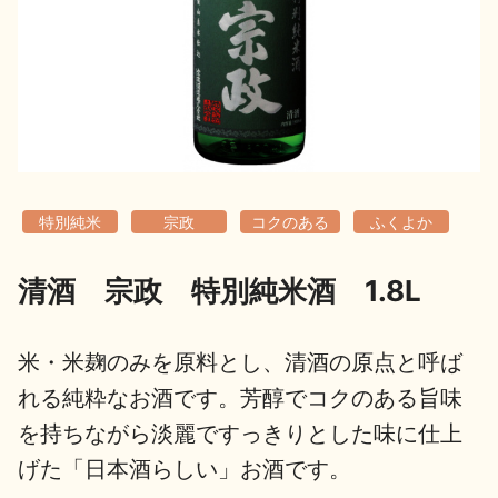
地酒用語集
地酒解体新書
お楽しみコンテンツ
特別純米
宗政
コクのある
ふくよか
清酒 宗政 特別純米酒 1.8L
歳時記
地酒蔵元会検定
米・米麹のみを原料とし、清酒の原点と呼ば
れる純粋なお酒です。芳醇でコクのある旨味
を持ちながら淡麗ですっきりとした味に仕上
げた「日本酒らしい」お酒です。