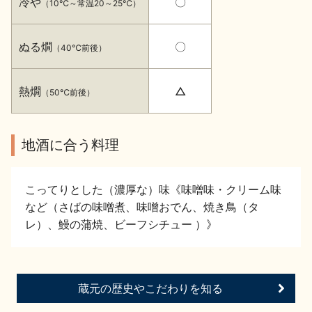
冷や
〇
（10℃～常温20～25℃）
イベント情報TOP
新商品・おすすめ商品
ぬる燗
〇
（40℃前後）
熱燗
△
（50℃前後）
季節の商品
イベント情報
地酒に合う料理
こってりとした（濃厚な）味《味噌味・クリーム味
など（さばの味噌煮、味噌おでん、焼き鳥（タ
レ）、鰻の蒲焼、ビーフシチュー ）》
地酒蔵元会WEB展示会
地酒蔵元会利酒会
蔵元の歴史やこだわりを知る
美味しい地酒の選び方
地酒蔵元会とは