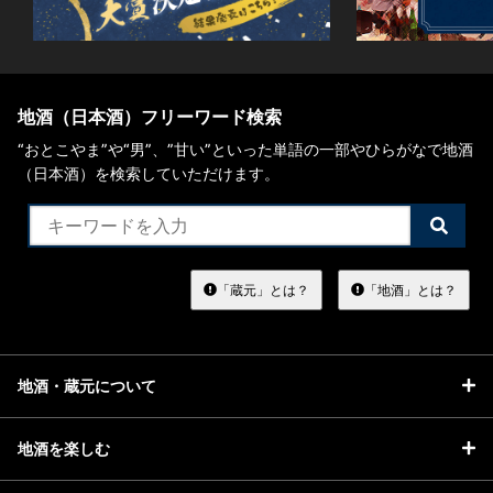
地酒（日本酒）フリーワード検索
“おとこやま”や“男”、”甘い”といった単語の一部やひらがなで地酒
（日本酒）を検索していただけます。
検
索
す
る
「蔵元」とは？
「地酒」とは？
地酒・蔵元について
地酒を楽しむ