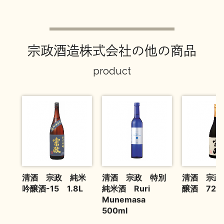
お問い合わせ
宗政酒造株式会社の他の商品
product
清酒 宗政 純米
清酒 宗政 特別
清酒 宗政
吟醸酒-15 1.8L
純米酒 Ruri
醸酒 720
Munemasa
500ml