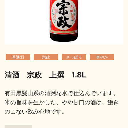
地酒用語集
地酒解体新書
お楽しみコンテンツ
普通酒
宗政
さっぱり
爽やか
清酒 宗政 上撰 1.8L
歳時記
地酒蔵元会検定
有田黒髪山系の清冽な水で仕込んでいます。
米の旨味を生かした、やや甘口の酒は、飽き
のこない飲み心地です。