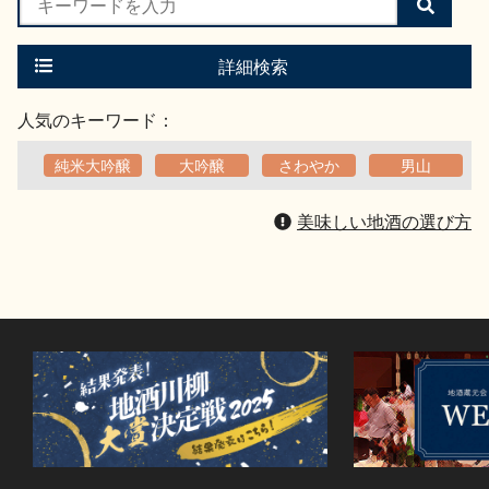
検
索
す
る
詳細検索
人気のキーワード：
純米大吟醸
大吟醸
さわやか
男山
美味しい地酒の選び方