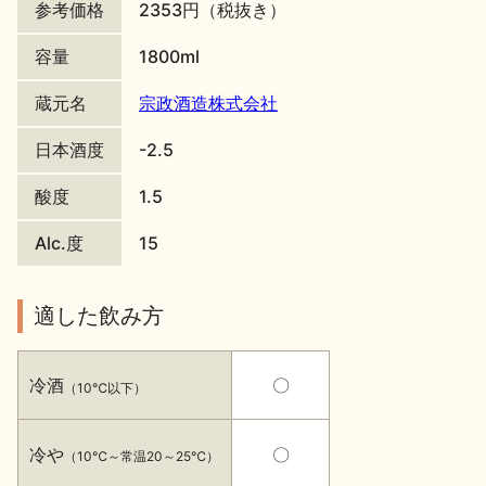
参考価格
2353円（税抜き）
地酒川柳
地酒小説
容量
1800ml
蔵元名
宗政酒造株式会社
日本酒度
-2.5
酸度
1.5
日本酒の楽しみ方特集
Alc.度
15
地酒・イベント情報
適した飲み方
冷酒
〇
（10℃以下）
冷や
〇
（10℃～常温20～25℃）