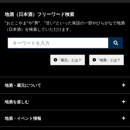
地酒（日本酒）フリーワード検索
“おとこやま”や“男”、”甘い”といった単語の一部やひらがなで地酒
（日本酒）を検索していただけます。
検
索
す
る
「蔵元」とは？
「地酒」とは？
地酒・蔵元について
地酒を楽しむ
地酒・イベント情報