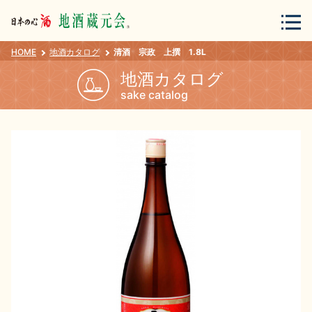
HOME
地酒カタログ
清酒 宗政 上撰 1.8L
会員登録
ログイン
地酒カタログ
sake catalog
地酒・蔵元について
蔵元紀行
地酒カタログ