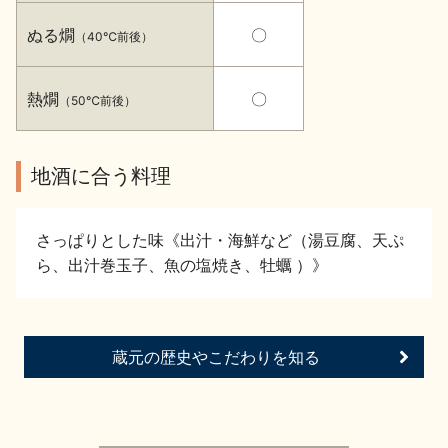
イベント情報TOP
新商品・おすすめ商品
ぬる燗
〇
（40℃前後）
熱燗
〇
（50℃前後）
地酒に合う料理
季節の商品
イベント情報
さっぱりとした味《出汁・海鮮など（湯豆腐、天ぷ
ら、出汁巻玉子、魚の塩焼き、牡蠣 ）》
地酒蔵元会WEB展示会
地酒蔵元会利酒会
蔵元の歴史やこだわりを知る
美味しい地酒の選び方
地酒蔵元会とは