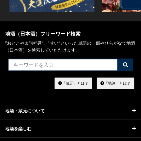
地酒（日本酒）フリーワード検索
“おとこやま”や“男”、”甘い”といった単語の一部やひらがなで地酒
（日本酒）を検索していただけます。
検
索
す
る
「蔵元」とは？
「地酒」とは？
地酒・蔵元について
地酒を楽しむ