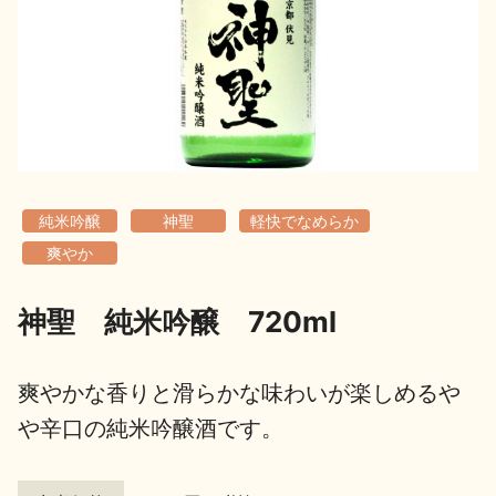
地酒用語集
地酒解体新書
お楽しみコンテンツ
純米吟醸
神聖
軽快でなめらか
爽やか
神聖 純米吟醸 720ml
歳時記
地酒蔵元会検定
爽やかな香りと滑らかな味わいが楽しめるや
や辛口の純米吟醸酒です。