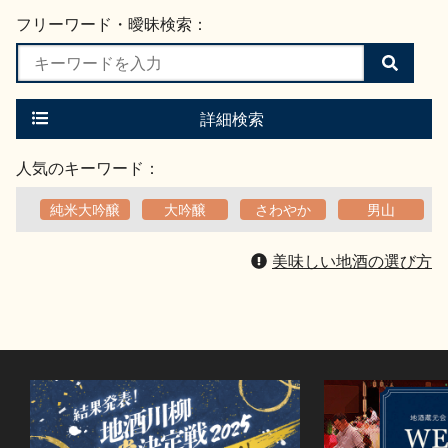
フリーワード・曖昧検索：
検
索
す
る
詳細検索
人気のキーワード：
純米大吟醸
大吟醸
さわやか
男山
美味しい地酒の選び方