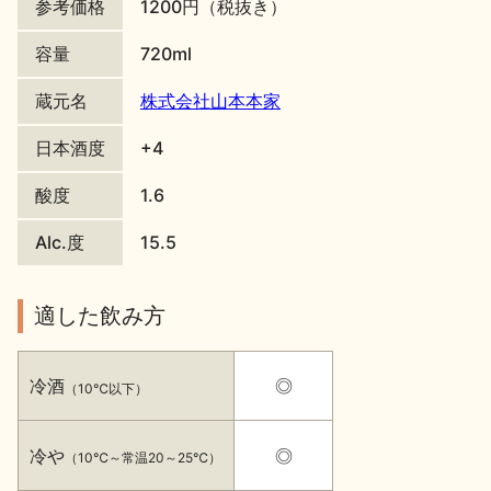
参考価格
1200円（税抜き）
地酒川柳
地酒小説
容量
720ml
蔵元名
株式会社山本本家
日本酒度
+4
酸度
1.6
日本酒の楽しみ方特集
Alc.度
15.5
適した飲み方
地酒・イベント情報
冷酒
◎
（10℃以下）
冷や
◎
（10℃～常温20～25℃）