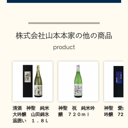
お問い合わせ
株式会社山本本家の他の商品
product
清酒 神聖 純米
神聖 祝 純米吟
神聖 愛山
大吟醸 山田錦氷
醸 ７２０ｍｌ
吟醸 720
温囲い １．８Ｌ