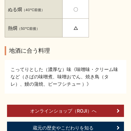
イベント情報TOP
新商品・おすすめ商品
ぬる燗
〇
（40℃前後）
熱燗
△
（50℃前後）
地酒に合う料理
季節の商品
イベント情報
こってりとした（濃厚な）味《味噌味・クリーム味
など（さばの味噌煮、味噌おでん、焼き鳥（タ
レ）、鰻の蒲焼、ビーフシチュー ）》
地酒蔵元会WEB展示会
地酒蔵元会利酒会
オンラインショップ（ROJI）へ
美味しい地酒の選び方
蔵元の歴史やこだわりを知る
地酒蔵元会とは