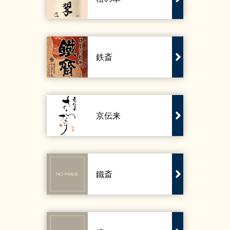
鉄斎
京伝来
鐵斎