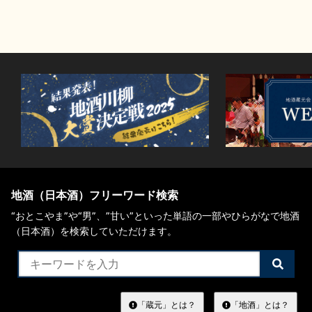
地酒（日本酒）フリーワード検索
“おとこやま”や“男”、”甘い”といった単語の一部やひらがなで地酒
（日本酒）を検索していただけます。
検
索
す
る
「蔵元」とは？
「地酒」とは？