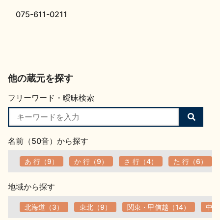
075-611-0211
他の蔵元を探す
フリーワード・曖昧検索
検
索
す
名前（50音）から探す
る
あ 行（9）
か 行（9）
さ 行（4）
た 行（6）
地域から探す
北海道（3）
東北（9）
関東・甲信越（14）
中部