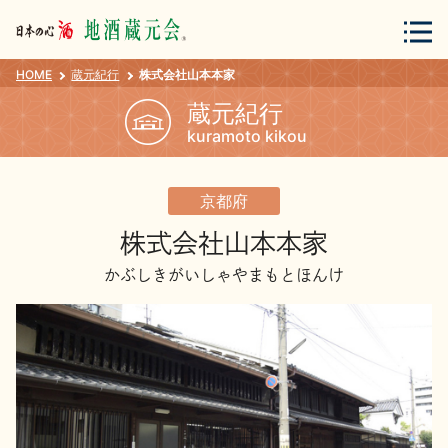
HOME
蔵元紀行
株式会社山本本家
会員登録
ログイン
蔵元紀行
kuramoto kikou
地酒・蔵元について
京都府
株式会社山本本家
かぶしきがいしゃやまもとほんけ
蔵元紀行
地酒カタログ