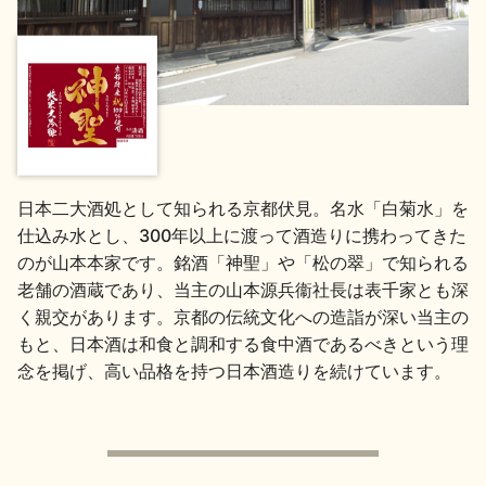
地酒用語集
地酒解体新書
お楽しみコンテンツ
日本二大酒処として知られる京都伏見。名水「白菊水」を
仕込み水とし、300年以上に渡って酒造りに携わってきた
のが山本本家です。銘酒「神聖」や「松の翠」で知られる
老舗の酒蔵であり、当主の山本源兵衞社長は表千家とも深
く親交があります。京都の伝統文化への造詣が深い当主の
もと、日本酒は和食と調和する食中酒であるべきという理
歳時記
地酒蔵元会検定
念を掲げ、高い品格を持つ日本酒造りを続けています。