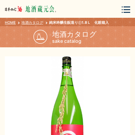
HOME
地酒カタログ
純米吟醸生酛造り㋣1.8Ｌ 化粧箱入
会員登録
ログイン
地酒カタログ
sake catalog
地酒・蔵元について
蔵元紀行
地酒カタログ