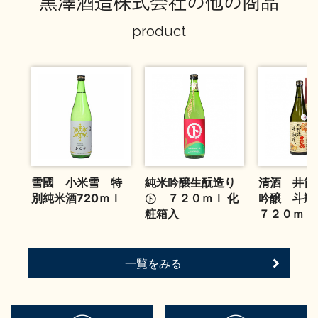
黒澤酒造株式会社の他の商品
product
雪國 小米雪 特
純米吟醸生酛造り
清酒 井筒
別純米酒720ｍｌ
㋣ ７２０ｍｌ 化
吟醸 斗
粧箱入
７２０ｍｌ
一覧をみる