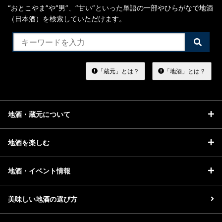
“おとこやま”や“男”、”甘い”といった単語の一部やひらがなで地酒
（日本酒）を検索していただけます。
検
索
す
る
「蔵元」とは？
「地酒」とは？
地酒・蔵元について
地酒を楽しむ
地酒・イベント情報
美味しい地酒の選び方