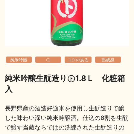
地酒用語集
地酒解体新書
お楽しみコンテンツ
純米吟醸
㋣
コクのある
熟成感
純米吟醸生酛造り㋣1.8Ｌ 化粧箱
入
歳時記
地酒蔵元会検定
長野県産の酒造好適米を使用し生酛造りで醸
した味わい深い純米吟醸酒。仕込の6割を生酛
で醸す当蔵ならではの洗練された生酛造りの