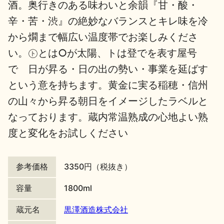
酒。奥行きのある味わいと余韻『甘・酸・
地酒川柳
地酒小説
辛・苦・渋』の絶妙なバランスとキレ味を冷
から燗まで幅広い温度帯でお楽しみくださ
い。㋣とは○が太陽、トは登でを表す屋号
で 日が昇る・日の出の勢い・事業を延ばす
という意を持ちます。黄金に実る稲穂・信州
日本酒の楽しみ方特集
の山々から昇る朝日をイメージしたラベルと
なっております。蔵内常温熟成の心地よい熟
度と変化をお試しください
地酒・イベント情報
参考価格
3350円（税抜き）
容量
1800ml
蔵元名
黒澤酒造株式会社