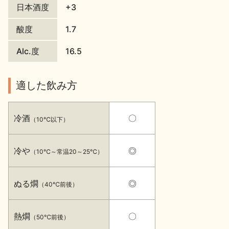
イベント情報TOP
新商品・おすすめ商品
日本酒度
+3
酸度
1.7
Alc.度
16.5
適した飲み方
季節の商品
イベント情報
冷酒
〇
（10℃以下）
冷や
◎
（10℃～常温20～25℃）
地酒蔵元会WEB展示会
地酒蔵元会利酒会
ぬる燗
◎
（40℃前後）
美味しい地酒の選び方
熱燗
〇
（50℃前後）
地酒蔵元会とは