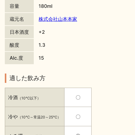
容量
180ml
地酒川柳
地酒小説
蔵元名
株式会社山本本家
日本酒度
+2
酸度
1.3
Alc.度
15
日本酒の楽しみ方特集
適した飲み方
地酒・イベント情報
冷酒
〇
（10℃以下）
冷や
〇
（10℃～常温20～25℃）