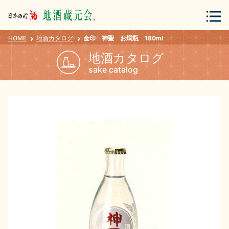
HOME
地酒カタログ
金印 神聖 お燗瓶 180ml
会員登録
ログイン
地酒カタログ
sake catalog
地酒・蔵元について
蔵元紀行
地酒カタログ