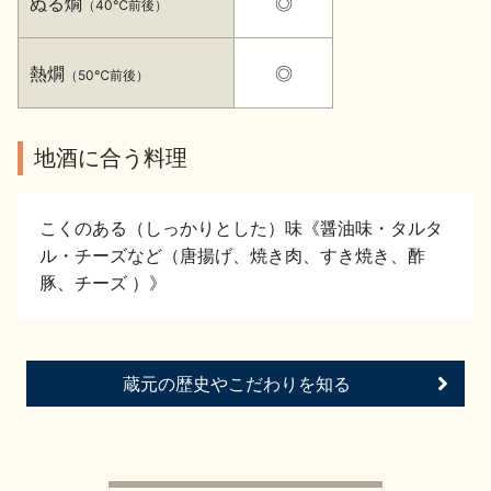
ぬる燗
◎
（40℃前後）
イベント情報TOP
新商品・おすすめ商品
熱燗
◎
（50℃前後）
地酒に合う料理
季節の商品
イベント情報
こくのある（しっかりとした）味《醤油味・タルタ
ル・チーズなど（唐揚げ、焼き肉、すき焼き、酢
豚、チーズ ）》
地酒蔵元会WEB展示会
地酒蔵元会利酒会
蔵元の歴史やこだわりを知る
美味しい地酒の選び方
地酒蔵元会とは