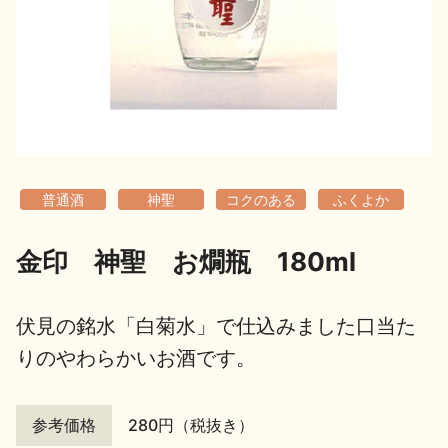
地酒用語集
地酒解体新書
お楽しみコンテンツ
普通酒
神聖
コクのある
ふくよか
金印 神聖 お燗瓶 180ml
歳時記
地酒蔵元会検定
伏見の銘水「白菊水」で仕込みました口当た
りのやわらかいお酒です。
参考価格
280円（税抜き）