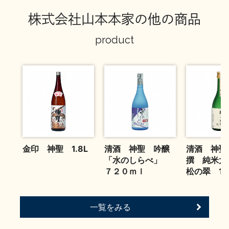
お問い合わせ
株式会社山本本家の他の商品
product
金印 神聖 1.8L
清酒 神聖 吟醸
清酒 神聖
「水のしらべ」
撰 純米
７２０ｍｌ
松の翠 18
一覧をみる