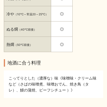
イベント情報TOP
新商品・おすすめ商品
冷や
◎
（10℃～常温20～25℃）
ぬる燗
◎
（40℃前後）
季節の商品
イベント情報
熱燗
◎
（50℃前後）
地酒に合う料理
こってりとした（濃厚な）味《味噌味・クリーム味
地酒蔵元会WEB展示会
地酒蔵元会利酒会
など（さばの味噌煮、味噌おでん、焼き鳥（タ
レ）、鰻の蒲焼、ビーフシチュー ）》
美味しい地酒の選び方
地酒蔵元会とは