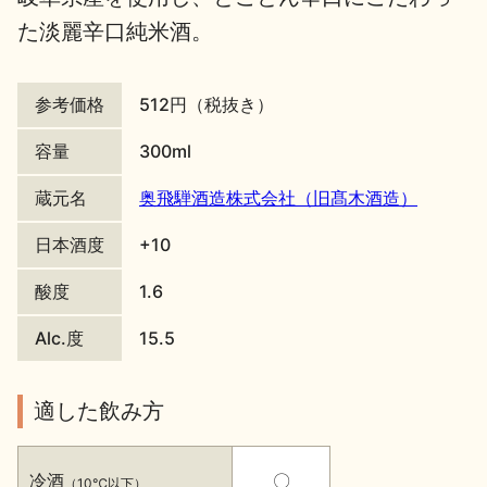
た淡麗辛口純米酒。
地酒川柳
地酒小説
参考価格
512円（税抜き）
容量
300ml
蔵元名
奥飛騨酒造株式会社（旧髙木酒造）
日本酒の楽しみ方特集
日本酒度
+10
酸度
1.6
地酒・イベント情報
Alc.度
15.5
適した飲み方
冷酒
〇
（10℃以下）