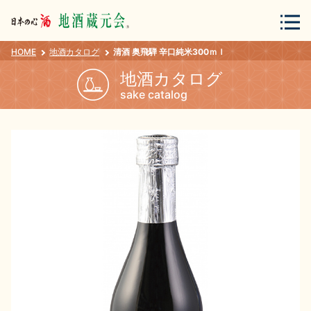
HOME
地酒カタログ
清酒 奥飛騨 辛口純米300ｍｌ
会員登録
ログイン
地酒カタログ
sake catalog
地酒・蔵元について
蔵元紀行
地酒カタログ