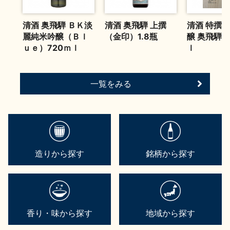
清酒 奥飛騨 ＢＫ淡
清酒 奥飛騨 上撰
清酒 特撰
麗純米吟醸（Ｂｌ
（金印）1.8瓶
醸 奥飛騨 
ｕｅ）720ｍｌ
ｌ
一覧をみる
造りから探す
銘柄から探す
香り・味から探す
地域から探す