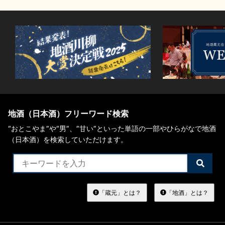
地酒（日本酒）フリーワード検索
“おとこやま”や“男”、”甘い”といった単語の一部やひらがなで地酒
（日本酒）を検索していただけます。
検
索
す
る
「蔵元」とは？
「地酒」とは？