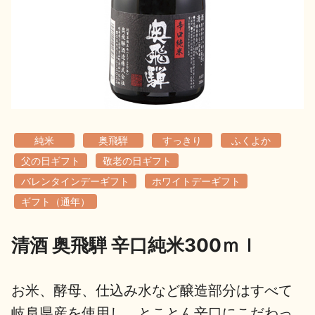
地酒用語集
地酒解体新書
お楽しみコンテンツ
純米
奥飛騨
すっきり
ふくよか
父の日ギフト
敬老の日ギフト
バレンタインデーギフト
ホワイトデーギフト
ギフト（通年）
歳時記
地酒蔵元会検定
清酒 奥飛騨 辛口純米300ｍｌ
お米、酵母、仕込み水など醸造部分はすべて
岐阜県産を使用し、とことん辛口にこだわっ