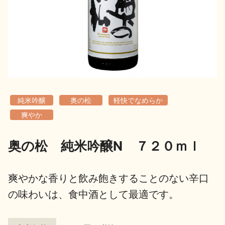
地酒用語集
地酒解体新書
お楽しみコンテンツ
純米吟醸
奥の松
軽快でなめらか
爽やか
奥の松 純米吟醸N ７２０ｍｌ
歳時記
地酒蔵元会検定
爽やかな香りと飲み飽きすることのない辛口
の味わいは、食中酒として最適です。