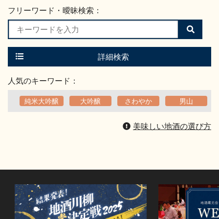
フリーワード・曖昧検索：
検
索
す
る
詳細検索
人気のキーワード：
純米大吟醸
大吟醸
さわやか
男山
美味しい地酒の選び方