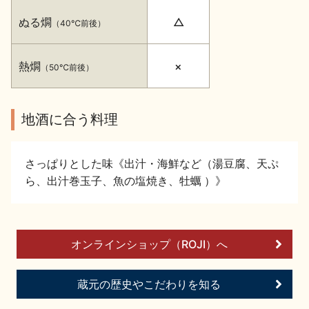
イベント情報TOP
新商品・おすすめ商品
ぬる燗
△
（40℃前後）
熱燗
×
（50℃前後）
地酒に合う料理
季節の商品
イベント情報
さっぱりとした味《出汁・海鮮など（湯豆腐、天ぷ
ら、出汁巻玉子、魚の塩焼き、牡蠣 ）》
地酒蔵元会WEB展示会
地酒蔵元会利酒会
オンラインショップ（ROJI）へ
蔵元の歴史やこだわりを知る
美味しい地酒の選び方
地酒蔵元会とは