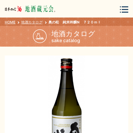
HOME
地酒カタログ
奥の松 純米吟醸N ７２０ｍｌ
会員登録
ログイン
地酒カタログ
sake catalog
地酒・蔵元について
蔵元紀行
地酒カタログ