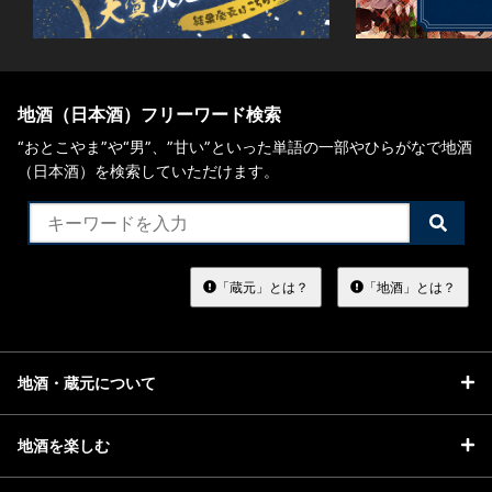
地酒（日本酒）フリーワード検索
“おとこやま”や“男”、”甘い”といった単語の一部やひらがなで地酒
（日本酒）を検索していただけます。
検
索
す
る
「蔵元」とは？
「地酒」とは？
地酒・蔵元について
地酒を楽しむ