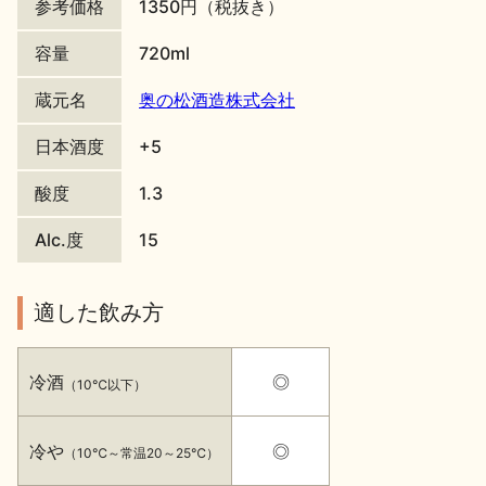
参考価格
1350円（税抜き）
地酒川柳
地酒小説
容量
720ml
蔵元名
奥の松酒造株式会社
日本酒度
+5
酸度
1.3
日本酒の楽しみ方特集
Alc.度
15
適した飲み方
地酒・イベント情報
冷酒
◎
（10℃以下）
冷や
◎
（10℃～常温20～25℃）