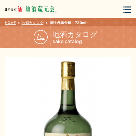
HOME
地酒カタログ
司牡丹黒金屋 720ml
会員登録
ログイン
地酒カタログ
sake catalog
地酒・蔵元について
蔵元紀行
地酒カタログ