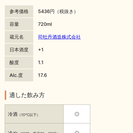
地酒川柳
地酒小説
参考価格
5436円（税抜き）
容量
720ml
蔵元名
司牡丹酒造株式会社
日本酒度
+1
日本酒の楽しみ方特集
酸度
1.1
Alc.度
17.6
地酒・イベント情報
適した飲み方
冷酒
◎
（10℃以下）
冷や
◎