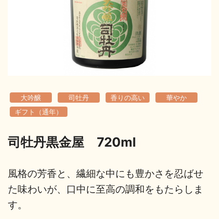
地酒用語集
地酒解体新書
お楽しみコンテンツ
大吟醸
司牡丹
香りの高い
華やか
ギフト（通年）
司牡丹黒金屋 720ml
歳時記
地酒蔵元会検定
風格の芳香と、繊細な中にも豊かさを忍ばせ
た味わいが、口中に至高の調和をもたらしま
す。