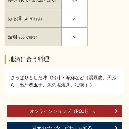
（10℃～常温20～25℃）
イベント情報TOP
新商品・おすすめ商品
ぬる燗
×
（40℃前後）
熱燗
×
（50℃前後）
季節の商品
イベント情報
地酒に合う料理
さっぱりとした味《出汁・海鮮など（湯豆腐、天ぷ
ら、出汁巻玉子、魚の塩焼き、牡蠣 ）》
地酒蔵元会WEB展示会
地酒蔵元会利酒会
オンラインショップ（ROJI）へ
美味しい地酒の選び方
地酒蔵元会とは
蔵元の歴史やこだわりを知る