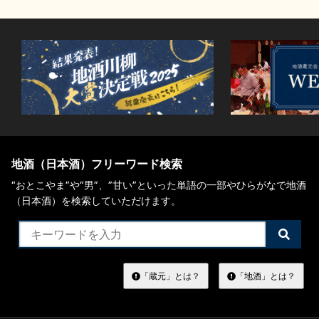
地酒（日本酒）フリーワード検索
“おとこやま”や“男”、”甘い”といった単語の一部やひらがなで地酒
（日本酒）を検索していただけます。
検
索
す
る
「蔵元」とは？
「地酒」とは？