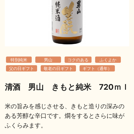
地酒用語集
地酒解体新書
お楽しみコンテンツ
特別純米
男山
コクのある
ふくよか
父の日ギフト
敬老の日ギフト
ギフト（通年）
清酒 男山 きもと純米 720ｍｌ
歳時記
地酒蔵元会検定
米の旨みを感じさせる、きもと造りの深みの
ある芳醇な辛口です。燗をするとさらに味が
ふくらみます。