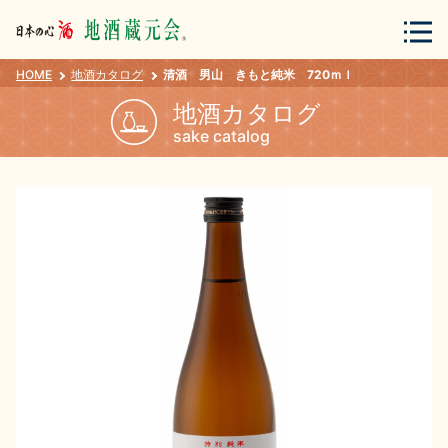
HOME
地酒カタログ
清酒 男山 きもと純米 720ｍｌ
会員登録
ログイン
地酒カタログ
sake catalog
地酒・蔵元について
蔵元紀行
地酒カタログ