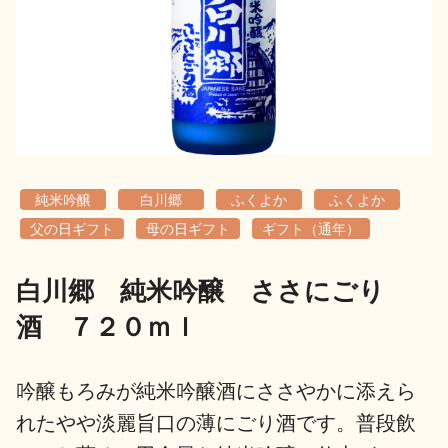
地酒用語集
地酒解体新書
お楽しみコンテンツ
純米吟醸
白川郷
ふくよか
ふくよか
父の日ギフト
母の日ギフト
ギフト（通年）
白川郷 純米吟醸 ささにごり
歳時記
地酒蔵元会検定
酒 ７２０ｍｌ
吟醸もろみが純米吟醸酒にささやかに添えら
れたやや淡麗旨口の薄にごり酒です。普段飲