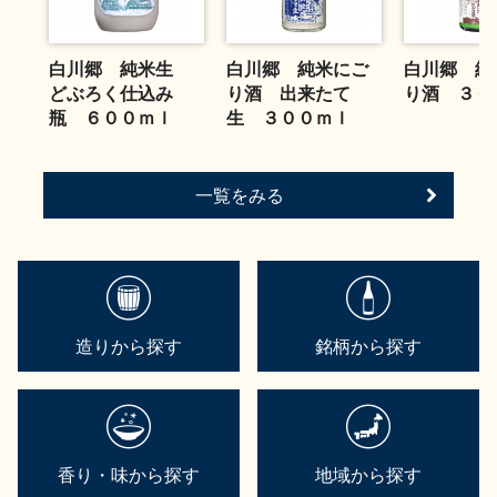
白川郷 純米生
白川郷 純米にご
白川郷 純
どぶろく仕込み
り酒 出来たて
り酒 ３０
瓶 ６００ｍｌ
生 ３００ｍｌ
一覧をみる
造りから探す
銘柄から探す
香り・味から探す
地域から探す