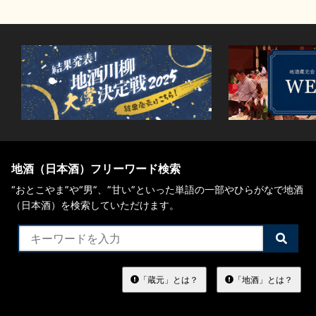
地酒（日本酒）フリーワード検索
“おとこやま”や“男”、”甘い”といった単語の一部やひらがなで地酒
（日本酒）を検索していただけます。
検
索
す
る
「蔵元」とは？
「地酒」とは？