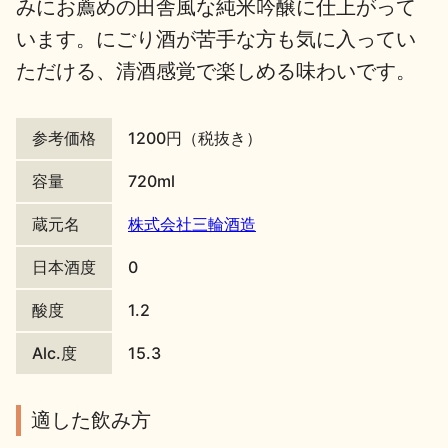
みにお薦めの田舎風な純米吟醸に仕上がって
地酒川柳
地酒小説
います。にごり酒が苦手な方も気に入ってい
ただける、清酒感覚で楽しめる味わいです。
参考価格
1200円（税抜き）
容量
720ml
日本酒の楽しみ方特集
蔵元名
株式会社三輪酒造
日本酒度
0
地酒・イベント情報
酸度
1.2
Alc.度
15.3
適した飲み方