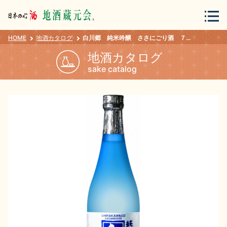
HOME
地酒カタログ
白川郷 純米吟醸 ささにごり酒 ７２０ｍｌ
会員登録
ログイン
地酒カタログ
sake catalog
地酒・蔵元について
蔵元紀行
地酒カタログ