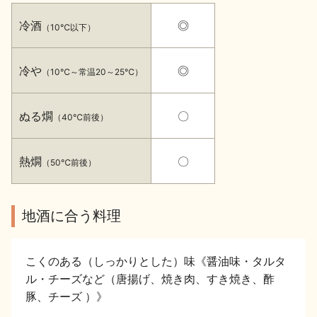
イベント情報TOP
新商品・おすすめ商品
冷酒
◎
（10℃以下）
冷や
◎
（10℃～常温20～25℃）
ぬる燗
〇
（40℃前後）
季節の商品
イベント情報
熱燗
〇
（50℃前後）
地酒に合う料理
地酒蔵元会WEB展示会
地酒蔵元会利酒会
こくのある（しっかりとした）味《醤油味・タルタ
ル・チーズなど（唐揚げ、焼き肉、すき焼き、酢
美味しい地酒の選び方
豚、チーズ ）》
地酒蔵元会とは