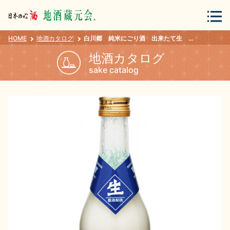
HOME
地酒カタログ
白川郷 純米にごり酒 出来たて生 ３００ｍｌ
会員登録
ログイン
地酒カタログ
sake catalog
地酒・蔵元について
蔵元紀行
地酒カタログ