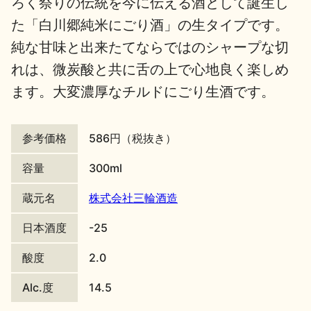
ろく祭りの伝統を今に伝える酒として誕生し
た「白川郷純米にごり酒」の生タイプです。
地酒川柳
地酒小説
純な甘味と出来たてならではのシャープな切
れは、微炭酸と共に舌の上で心地良く楽しめ
ます。大変濃厚なチルドにごり生酒です。
日本酒の楽しみ方特集
参考価格
586円（税抜き）
容量
300ml
蔵元名
株式会社三輪酒造
地酒・イベント情報
日本酒度
-25
酸度
2.0
Alc.度
14.5