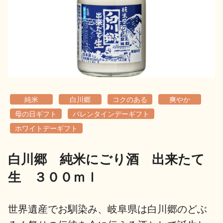
地酒用語集
地酒解体新書
お楽しみコンテンツ
純米
白川郷
コクのある
爽やか
母の日ギフト
バレンタインデーギフト
ホワイトデーギフト
白川郷 純米にごり酒 出来たて
歳時記
地酒蔵元会検定
生 ３００ｍｌ
世界遺産でお馴染み、岐阜県は白川郷のどぶ