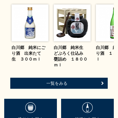
お問い合わせ
白川郷 純米にご
白川郷 純米生
白川郷 純
り酒 出来たて
どぶろく仕込み
り酒 １８
生 ３００ｍｌ
甕詰め １８００
ｌ
ｍｌ
一覧をみる