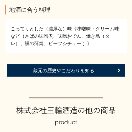
イベント情報TOP
新商品・おすすめ商品
地酒に合う料理
こってりとした（濃厚な）味《味噌味・クリーム味
など（さばの味噌煮、味噌おでん、焼き鳥（タ
レ）、鰻の蒲焼、ビーフシチュー ）》
季節の商品
イベント情報
蔵元の歴史やこだわりを知る
地酒蔵元会WEB展示会
地酒蔵元会利酒会
株式会社三輪酒造の他の商品
product
美味しい地酒の選び方
地酒蔵元会とは