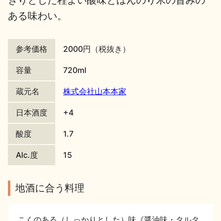
きりとした程よい酸味とほんのり米の旨みの
ある味わい。
地酒川柳
地酒小説
参考価格
2000円（税抜き）
容量
720ml
蔵元名
株式会社山本本家
日本酒の楽しみ方特集
日本酒度
+4
酸度
1.7
地酒・イベント情報
Alc.度
15
地酒に合う料理
こくのある（しっかりとした）味《醤油味・タルタ