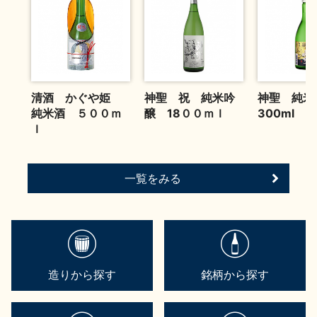
お問い合わせ
清酒 かぐや姫
神聖 祝 純米吟
神聖 純
純米酒 ５００ｍ
醸 18００ｍｌ
300ml
ｌ
一覧をみる
造りから探す
銘柄から探す