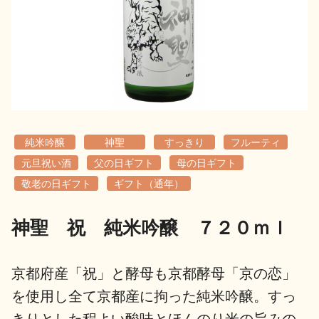
地酒用語集
地酒解体新書
お楽しみコンテンツ
純米吟醸
神聖
すっきり
フルーティ
元旦祝い酒
父の日ギフト
母の日ギフト
敬老の日ギフト
ギフト（通年）
神聖 祝 純米吟醸 ７２０ｍｌ
歳時記
地酒蔵元会検定
京都府産「祝」と酵母も京都酵母「京の恋」
を使用し全て京都産に拘った純米吟醸。すっ