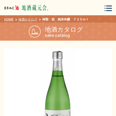
HOME
地酒カタログ
神聖 祝 純米吟醸 ７２０ｍｌ
会員登録
ログイン
地酒カタログ
sake catalog
地酒・蔵元について
蔵元紀行
地酒カタログ