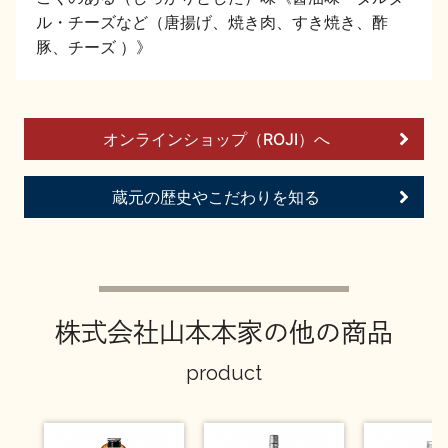
イベント情報TOP
新商品・おすすめ商品
ル・チーズなど（唐揚げ、焼き肉、すき焼き、酢
豚、チーズ ）》
オンラインショップ（ROJI）へ
季節の商品
イベント情報
蔵元の歴史やこだわりを知る
株式会社山本本家の他の商品
地酒蔵元会WEB展示会
地酒蔵元会利酒会
product
美味しい地酒の選び方
地酒蔵元会とは