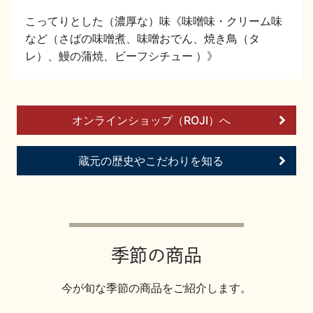
イベント情報TOP
新商品・おすすめ商品
こってりとした（濃厚な）味《味噌味・クリーム味
など（さばの味噌煮、味噌おでん、焼き鳥（タ
レ）、鰻の蒲焼、ビーフシチュー ）》
オンラインショップ（ROJI）へ
季節の商品
イベント情報
蔵元の歴史やこだわりを知る
地酒蔵元会WEB展示会
地酒蔵元会利酒会
季節の商品
今が旬な季節の商品をご紹介します。
美味しい地酒の選び方
地酒蔵元会とは