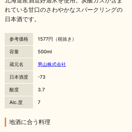
北海道産酒造好適米を使用。炭酸ガスが含ま
れている甘口のさわやかなスパークリングの
地酒川柳
地酒小説
日本酒です。
参考価格
1577円（税抜き）
容量
500ml
日本酒の楽しみ方特集
蔵元名
男山株式会社
日本酒度
-73
地酒・イベント情報
酸度
3.7
Alc.度
7
地酒に合う料理