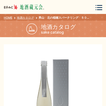
HOME
地酒カタログ
男山 北の稲穂スパークリング ５００ｍｌ
会員登録
ログイン
地酒カタログ
sake catalog
地酒・蔵元について
蔵元紀行
地酒カタログ