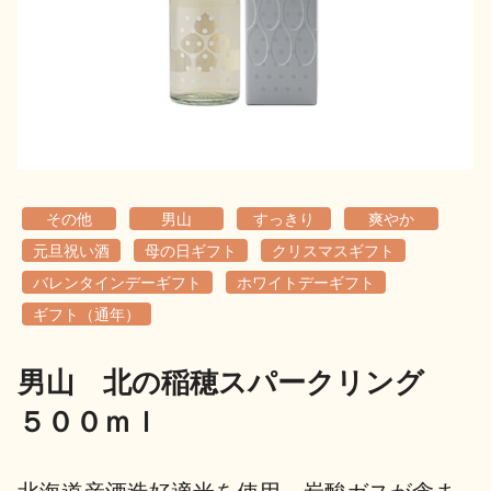
地酒用語集
地酒解体新書
お楽しみコンテンツ
その他
男山
すっきり
爽やか
元旦祝い酒
母の日ギフト
クリスマスギフト
バレンタインデーギフト
ホワイトデーギフト
ギフト（通年）
歳時記
地酒蔵元会検定
男山 北の稲穂スパークリング
５００ｍｌ