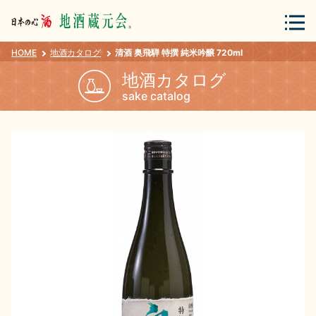
HOME
地酒カタログ
清酒 奥飛騨 特撰 純米吟醸 720ml
会員登録
ログイン
地酒カタログ
sake catalog
地酒・蔵元について
蔵元紀行
地酒カタログ