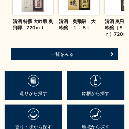
お問い合わせ
清酒 特撰 大吟醸 奥
清酒 奥飛騨 大
清酒 奥飛騨
飛騨 720ｍｌ
吟醸 １．８Ｌ
吟醸（Ｓｉ
ｒ）720ｍ
一覧をみる
造りから探す
銘柄から探す
香り・味から探す
地域から探す