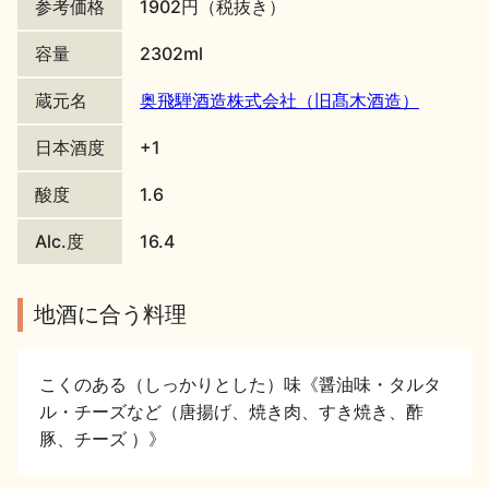
参考価格
1902円（税抜き）
地酒川柳
地酒小説
容量
2302ml
蔵元名
奥飛騨酒造株式会社（旧髙木酒造）
日本酒度
+1
酸度
1.6
日本酒の楽しみ方特集
Alc.度
16.4
地酒に合う料理
地酒・イベント情報
こくのある（しっかりとした）味《醤油味・タルタ
ル・チーズなど（唐揚げ、焼き肉、すき焼き、酢
豚、チーズ ）》