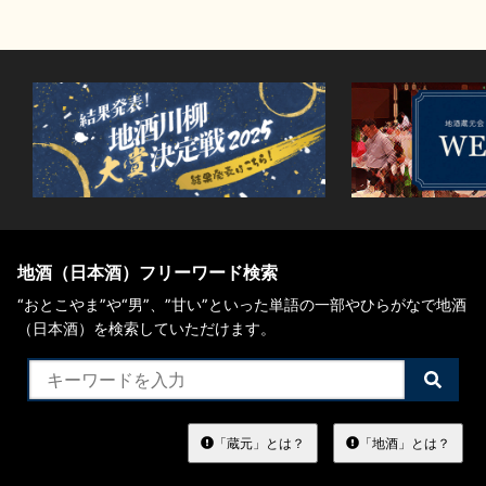
地酒（日本酒）フリーワード検索
“おとこやま”や“男”、”甘い”といった単語の一部やひらがなで地酒
（日本酒）を検索していただけます。
検
索
す
る
「蔵元」とは？
「地酒」とは？