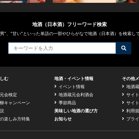
地酒（日本酒）フリーワード検索
や“男”、”甘い”といった単語の一部やひらがなで地酒（日本酒）を検索し
検
索
す
る
しむ
地酒・イベント情報
その他
イベント情報
地酒
元会検定
地酒蔵元会利酒会
サイ
柳キャンペーン
季節商品
サイ
説
美味しい地酒の選び方
利用
の楽しみ方特集
お知らせ
プラ