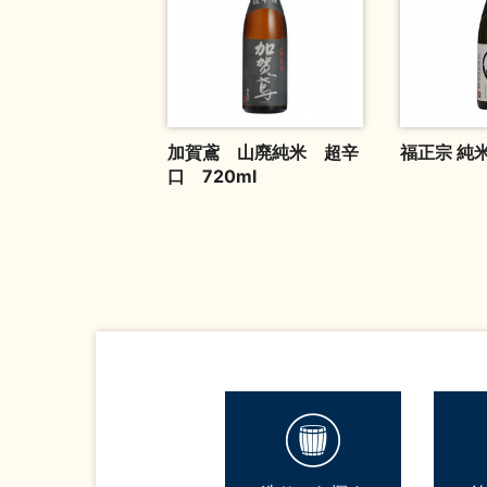
加賀鳶 山廃純米 超辛
福正宗 純
口 720ml