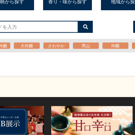
柄から探す
香り・味から探す
地域から探
検
索
す
る
吟醸
大吟醸
さわやか
男山
吟醸