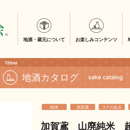
地酒・蔵元について
お楽しみコンテンツ
720ml
地酒カタログ
sake catalog
純米
加賀鳶
コクのある
加賀鳶 山廃純米 超