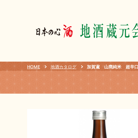
HOME
地酒カタログ
加賀鳶 山廃純米 超辛口 