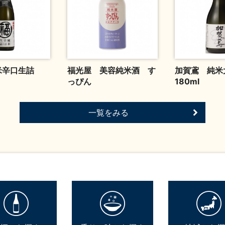
米辛口生詰
福光屋 美容純米酒 す
加賀鳶 純
っぴん
180ml
一覧をみる