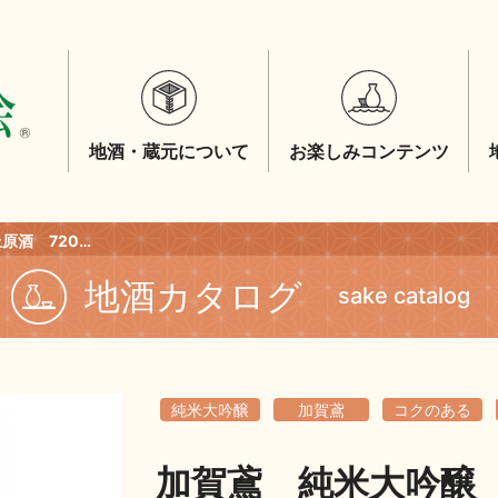
地酒・蔵元について
お楽しみコンテンツ
加賀鳶 純米大吟醸 極上原酒 720ml
地酒カタログ
sake catalog
純米大吟醸
加賀鳶
コクのある
加賀鳶 純米大吟醸 