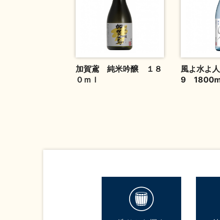
加賀鳶 純米吟醸 １８
風よ水よ
０ｍｌ
9 1800m