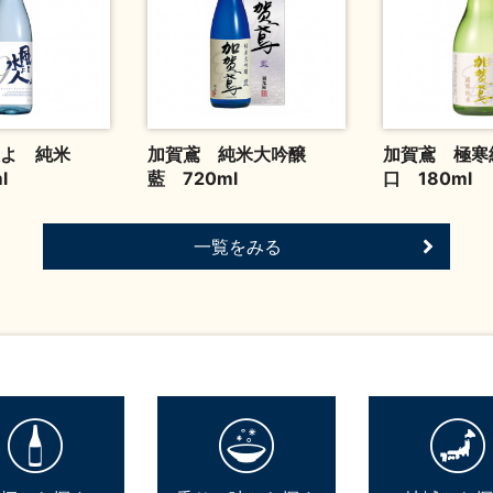
人よ 純米
加賀鳶 純米大吟醸
加賀鳶 極寒
l
藍 720ml
口 180ml
一覧をみる