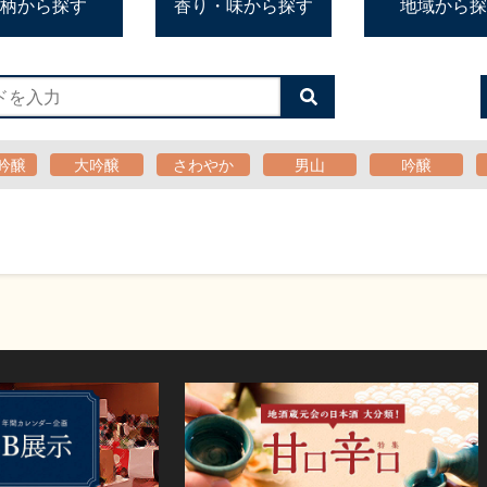
柄から探す
香り・味から探す
地域から探
検
索
す
る
吟醸
大吟醸
さわやか
男山
吟醸