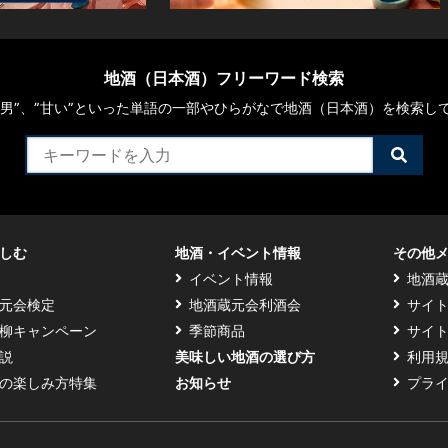
地酒（日本酒）フリーワード検索
や“男”、”甘い”といった単語の一部やひらがなで地酒（日本酒）を検索し
検
索
す
る
しむ
地酒・イベント情報
その他
イベント情報
地酒
元会検定
地酒蔵元会利酒会
サイ
柳キャンペーン
季節商品
サイ
説
美味しい地酒の選び方
利用
の楽しみ方特集
お知らせ
プラ