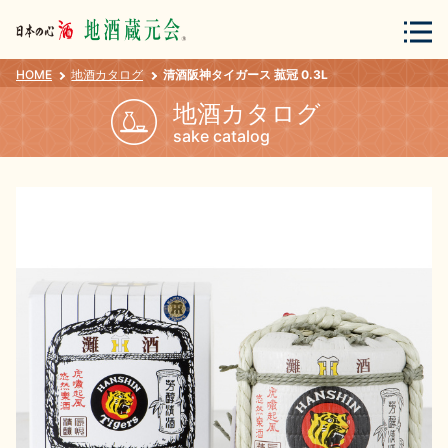
HOME
地酒カタログ
清酒阪神タイガース 菰冠 0.3L
会員登録
ログイン
地酒カタログ
sake catalog
地酒・蔵元について
蔵元紀行
地酒カタログ