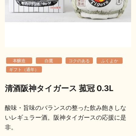
地酒用語集
地酒解体新書
お楽しみコンテンツ
本醸造
白鷹
コクのある
ふくよか
ギフト（通年）
清酒阪神タイガース 菰冠 0.3L
歳時記
地酒蔵元会検定
酸味・旨味のバランスの整った飲み飽きしな
いレギュラー酒。阪神タイガースの応援に是
非。