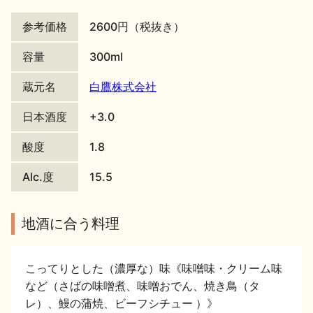
地酒川柳
地酒小説
参考価格
2600円（税抜き）
容量
300ml
蔵元名
白鷹株式会社
日本酒度
+3.0
日本酒の楽しみ方特集
酸度
1.8
Alc.度
15.5
地酒・イベント情報
地酒に合う料理
こってりとした（濃厚な）味《味噌味・クリーム味
など（さばの味噌煮、味噌おでん、焼き鳥（タ
レ）、鰻の蒲焼、ビーフシチュー ）》