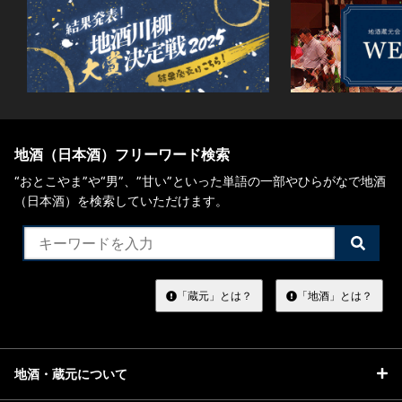
地酒（日本酒）フリーワード検索
“おとこやま”や“男”、”甘い”といった単語の一部やひらがなで地酒
（日本酒）を検索していただけます。
検
索
す
る
「蔵元」とは？
「地酒」とは？
地酒・蔵元について