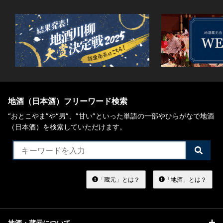
地酒（日本酒）フリーワード検索
“おとこやま”や“男”、”甘い”といった単語の一部やひらがなで地酒
（日本酒）を検索していただけます。
検
索
す
る
「蔵元」とは？
「地酒」とは？
地酒・蔵元について