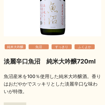
地酒用語集
地酒解体新書
お楽しみコンテンツ
純米大吟醸
魚沼
すっきり
ふくよか
淡麗辛口魚沼 純米大吟醸720ml
歳時記
地酒蔵元会検定
魚沼産米を100％使用した純米大吟醸酒。香り
はおだやかでスッキリとした淡麗辛口な味わ
いが特徴。