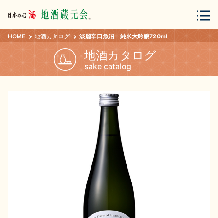
HOME
地酒カタログ
淡麗辛口魚沼 純米大吟醸720ml
会員登録
ログイン
地酒カタログ
sake catalog
地酒・蔵元について
蔵元紀行
地酒カタログ