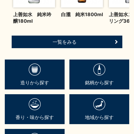
お問い合わせ
上善如水 純米吟
白瀧 純米1800ml
上善如水ス
醸180ml
リング360
一覧をみる
造りから探す
銘柄から探す
香り・味から探す
地域から探す