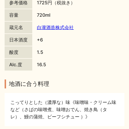
参考価格
1725円（税抜き）
地酒川柳
地酒小説
容量
720ml
蔵元名
白瀧酒造株式会社
日本酒度
+6
酸度
1.5
日本酒の楽しみ方特集
Alc.度
16.5
地酒・イベント情報
地酒に合う料理
こってりとした（濃厚な）味《味噌味・クリーム味
など（さばの味噌煮、味噌おでん、焼き鳥（タ
レ）、鰻の蒲焼、ビーフシチュー ）》