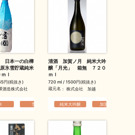
 日本一の白樺
清酒 加賀ノ月 純米大吟
原氷雪貯蔵純米
醸「月光」 箱無 ７２０
０ｍｌ
ｍｌ
45円(税抜き)
720 ml
1500円(税抜き)
蔵元名
澤酒造株式会社
株式会社 加越
賞受賞酒
母の日ギフト
母の日ギフト
敬老の日ギフト
バレンタインデーギフト
ギフト（通年）
ホワ
でなめらか
米
雪国
爽やか
純米大吟醸
コクのある
父の日ギフト
加賀ノ月
ふくよか
母の日ギフト