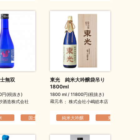
国士無双
東光 純米大吟醸袋吊り
1800ml
0円(税抜き)
1800 ml
11800円(税抜き)
蔵元名
砂酒造株式会社
株式会社小嶋総本店
っぱり
米
旦祝い酒
老の日ギフト
国士無双
母の日ギフト
爽やか
クリスマスギフト
純米大吟醸
母の日ギフト
さっぱり
クリスマスギフト
バレンタインデーギフト
バレンタインデ
東光
爽やか
バレンタイ