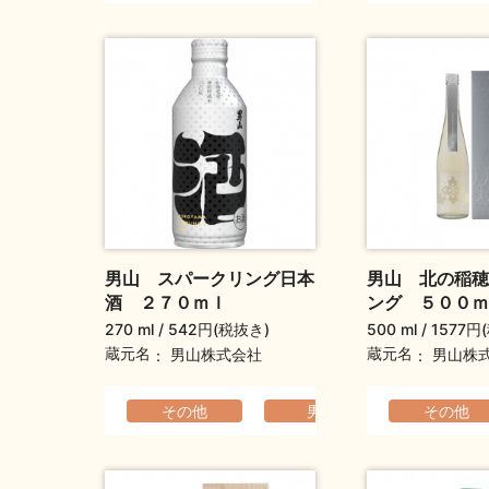
男山 スパークリング日本
男山 北の稲穂
酒 ２７０ｍｌ
ング ５００ｍ
270 ml
542円(税抜き)
500 ml
1577円
蔵元名
蔵元名
男山株式会社
男山株
その他
男山
その他
すっき