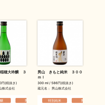
稲穂大吟醸 ３
男山 きもと純米 ３００
ｍｌ
0円(税抜き)
300 ml
586円(税抜き)
蔵元名
山株式会社
男山株式会社
の高い
醸
旦祝い酒
ギフト（通年）
父の日ギフト
男山
華やか
特別純米
香りの高い
元旦祝い酒
母の日ギフト
父の日ギフト
男山
華やか
クリスマスギ