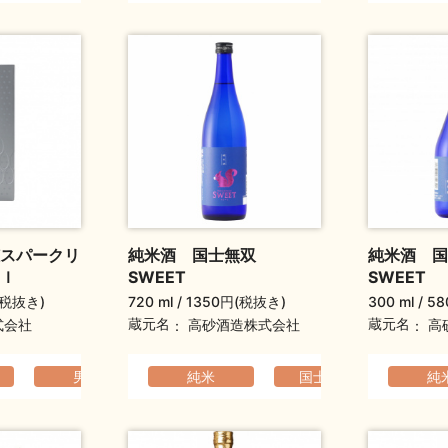
スパークリ
純米酒 国士無双
純米酒 
ｌ
SWEET
SWEET
(税抜き)
720 ml
1350円(税抜き)
300 ml
58
蔵元名
蔵元名
式会社
高砂酒造株式会社
高
り
男山
爽やか
すっきり
純米
元旦祝い酒
国士無双
母の日ギフト
爽やか
さ
純
元
敬