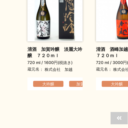
清酒 加賀吟醸 淡麗大吟
清酒 酒峰加
醸 ７２０ｍｌ
７２０ｍｌ
720 ml
1600円(税抜き)
720 ml
3000円
蔵元名
蔵元名
株式会社 加越
株式会
大吟醸
加賀吟醸
軽快でなめ
大吟醸