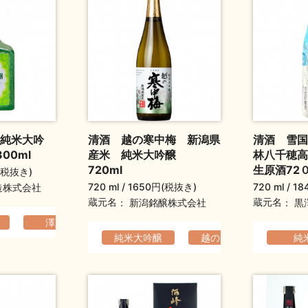
純米大吟
清酒 越の寒中梅 新潟県
清酒 雪国
00ml
産米 純米大吟醸
林八千穂高
720ml
生原酒72
(税抜き)
720 ml
1650円(税抜き)
720 ml
18
造株式会社
蔵元名
蔵元名
新潟銘醸株式会社
黒
らか
澤正宗
華やか
香りの高い
元旦祝い酒
フルーティ
父の日ギフト
金
純米大吟醸
越の寒中梅
軽快
純