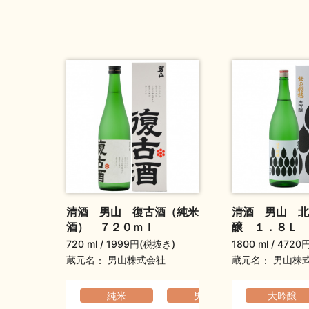
清酒 男山 復古酒（純米
清酒 男山 北
酒） ７２０ｍｌ
醸 １．８Ｌ
720 ml
1999円(税抜き)
1800 ml
4720
蔵元名
蔵元名
男山株式会社
男山株
純米
男山
大吟醸
ふくよ