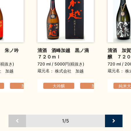
越 朱ノ吟
清酒 酒峰加越 黒ノ滴
清酒 加賀
７２０ｍｌ
醸 ７２０
(税抜き)
720 ml
5000円(税抜き)
720 ml
20
蔵元名
蔵元名
社 加越
株式会社 加越
株
らか
加越
フルーティ
香りの高い
大吟醸
元旦祝い酒
加越
華やか
父の日ギフト
純米大
香り
元
1/5