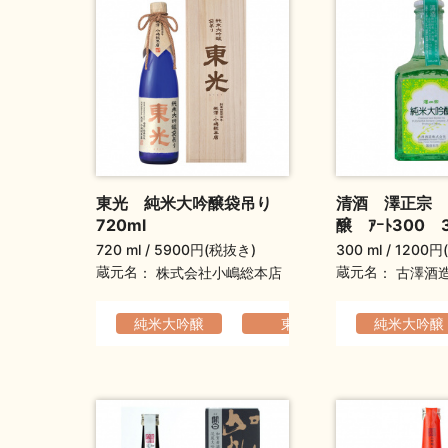
東光 純米大吟醸袋吊り
清酒 澤正宗 
720ml
醸 ｱｰﾄ300 3
720 ml
5900円(税抜き)
300 ml
1200円
蔵元名
蔵元名
株式会社小嶋総本店
古澤酒
純米大吟醸
東光
純米大吟醸
軽快でなめ