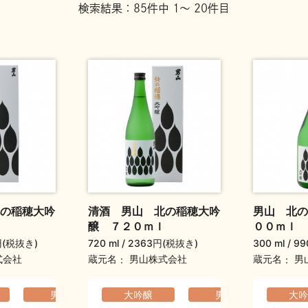
検索結果：85件中 1～ 20件目
の稲穂大吟
清酒 男山 北の稲穂大吟
男山 北の
醸 ７２０ｍｌ
００ｍｌ
円(税抜き)
720 ml
2363円(税抜き)
300 ml
99
蔵元名
蔵元名
式会社
男山株式会社
男
か
ふくよか
男山
香りの高い
大吟醸
母の日ギフト
敬老の日ギフト
男山
華やか
香り
大吟
元