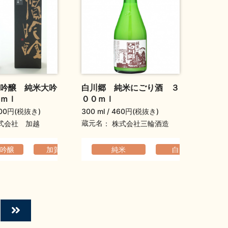
吟醸 純米大吟
白川郷 純米にごり酒 ３
ｍｌ
００ｍｌ
00円(税抜き)
300 ml
460円(税抜き)
蔵元名
式会社 加越
株式会社三輪酒造
吟醸
の高い
旦祝い酒
母の日ギフト
加賀吟醸
父の日ギフト
華やか
バレンタインデーギフト
香りの高い
純米
元旦祝い酒
母の日ギフト
ホワイトデーギフト
白川郷
父の日ギフト
華やか
敬老の日ギフ