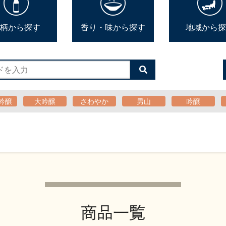
柄から探す
香り・味から探す
地域から探
検
索
す
る
吟醸
大吟醸
さわやか
男山
吟醸
商品一覧