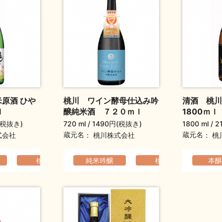
米原酒 ひや
桃川 ワイン酵母仕込み吟
清酒 桃
l
醸純米酒 ７２０ｍｌ
1800ｍｌ
(税抜き)
720 ml
1490円(税抜き)
1800 ml
2
蔵元名
蔵元名
式会社
桃川株式会社
桃
か
ふくよか
桃川
純米吟醸
コクのある
ふくよか
桃川
軽快
本醸