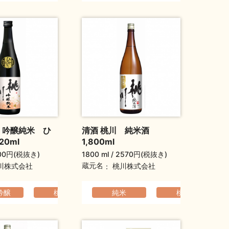
 吟醸純米 ひ
清酒 桃川 純米酒
20ml
1,800ml
00円(税抜き)
1800 ml
2570円(税抜き)
蔵元名
川株式会社
桃川株式会社
でなめらか
吟醸
父の日ギフト
ホワイトデーギフト
桃川
敬老の日ギフト
爽やか
ふくよか
純米
敬老の日ギフト
ホワイトデーギフト
ふくよか
桃川