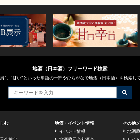
地酒（日本酒）フリーワード検索
や“男”、”甘い”といった単語の一部やひらがなで地酒（日本酒）を検索し
検
索
す
る
しむ
地酒・イベント情報
その他
イベント情報
地酒
元会検定
地酒蔵元会利酒会
サイ