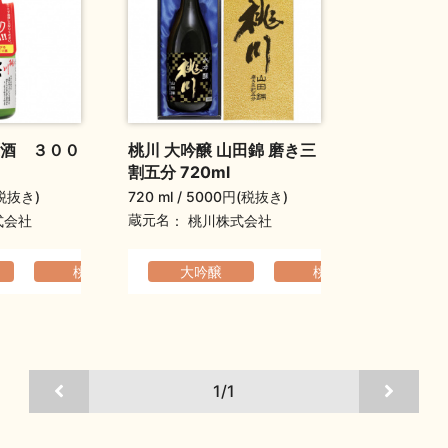
酒 ３００
桃川 大吟醸 山田錦 磨き三
割五分 720ml
税抜き)
720 ml
5000円(税抜き)
蔵元名
式会社
桃川株式会社
る
ふくよか
桃川
コクのある
大吟醸
ふくよか
桃川
香り
1/1