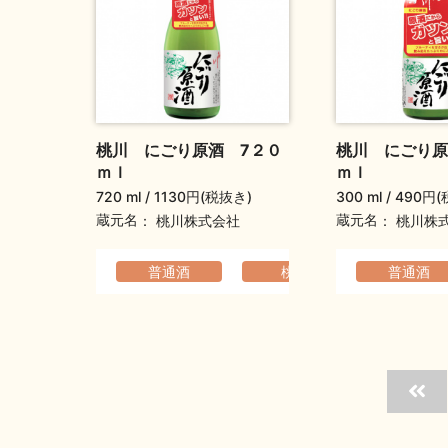
桃川 にごり原酒 7２０
桃川 にごり原
ｍｌ
ｍｌ
720 ml
1130円(税抜き)
300 ml
490円(
蔵元名
蔵元名
桃川株式会社
桃川株
普通酒
桃川
コクのあ
普通酒