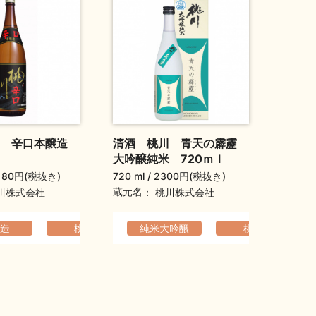
川 辛口本醸造
清酒 桃川 青天の霹靂
大吟醸純米 720ｍｌ
180円(税抜き)
720 ml
2300円(税抜き)
蔵元名
川株式会社
桃川株式会社
でなめらか
造
桃川
フルーティ
純米大吟醸
ふくよか
母の日ギフト
ふくよか
桃川