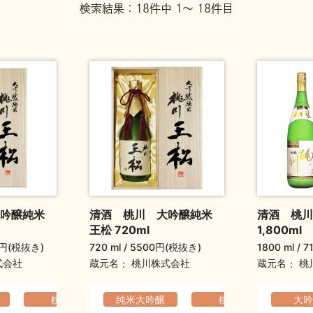
検索結果：18件中 1～ 18件目
大吟醸純米
清酒 桃川 大吟醸純米
清酒 桃川
王松 720ml
1,800ml
0円(税抜き)
720 ml
5500円(税抜き)
1800 ml
7
蔵元名
蔵元名
式会社
桃川株式会社
桃
か
ふくよか
桃川
純米大吟醸
ふくよか
フルーティ
桃川
大吟
ふ
元