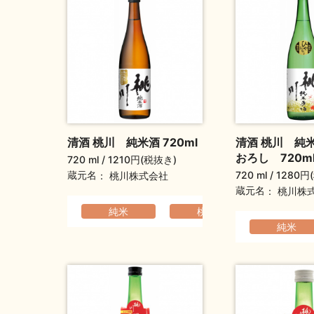
清酒 桃川 純米酒 720ml
清酒 桃川 純
おろし 720m
720 ml
1210円(税抜き)
720 ml
1280円
蔵元名
桃川株式会社
蔵元名
桃川株
純米
桃川
ふくよ
純米