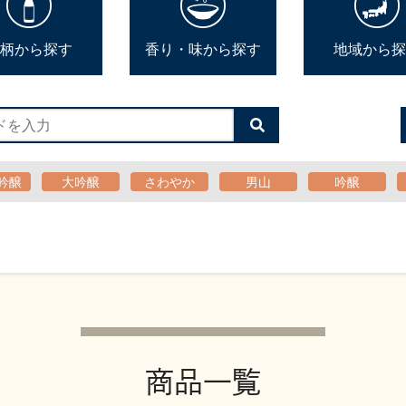
柄から探す
香り・味から探す
地域から探
検
索
す
る
吟醸
大吟醸
さわやか
男山
吟醸
商品一覧