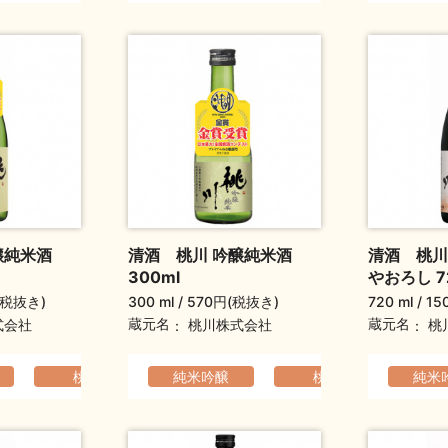
醸純米酒
清酒 桃川 吟醸純米酒
清酒 桃川
300ml
やおろし 7
(税抜き)
300 ml
570円(税抜き)
720 ml
15
蔵元名
蔵元名
式会社
桃川株式会社
桃
らか
桃川
爽やか
軽快でなめらか
純米吟醸
父の日ギフト
桃川
敬老の日ギフト
爽やか
軽快
純米