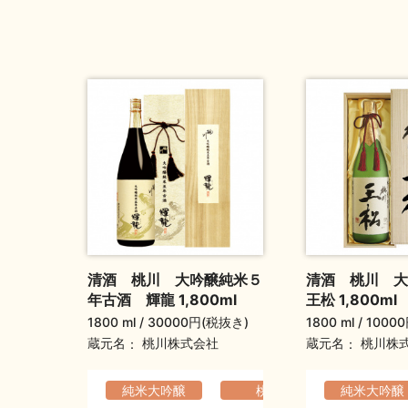
清酒 桃川 大吟醸純米５
清酒 桃川 
年古酒 輝龍 1,800ml
王松 1,800ml
1800 ml
30000円(税抜き)
1800 ml
1000
蔵元名
蔵元名
桃川株式会社
桃川株
純米大吟醸
桃川
純米大吟醸
ふくよ