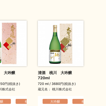
 大吟醸
清酒 桃川 大吟醸
720ml
150円(税抜き)
720 ml
3680円(税抜き)
蔵元名
川株式会社
桃川株式会社
醸
くよか
旦祝い酒
フルーティ
父の日ギフト
桃川
軽快でなめらか
大吟醸
元旦祝い酒
父の日ギフト
桃川
爽やか