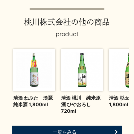
お問い合わせ
桃川株式会社の他の商品
product
清酒 ねぶた 淡麗
清酒 桃川 純米原
清酒 杉玉
純米酒 1,800ml
酒 ひやおろし
1,800ml
720ml
一覧をみる