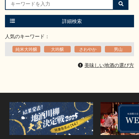
検
索
す
る
詳細検索
人気のキーワード：
純米大吟醸
大吟醸
さわやか
男山
美味しい地酒の選び方