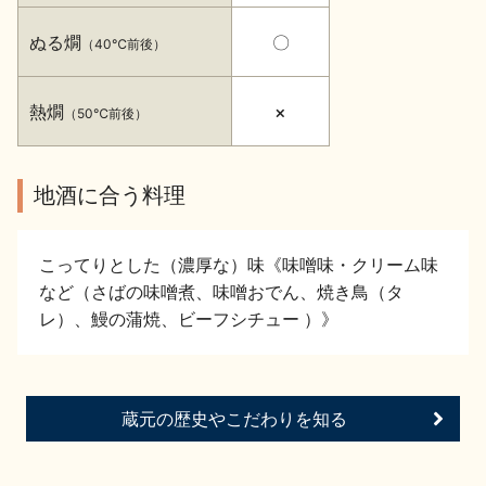
イベント情報TOP
新商品・おすすめ商品
ぬる燗
〇
（40℃前後）
熱燗
×
（50℃前後）
季節の商品
イベント情報
地酒に合う料理
こってりとした（濃厚な）味《味噌味・クリーム味
など（さばの味噌煮、味噌おでん、焼き鳥（タ
レ）、鰻の蒲焼、ビーフシチュー ）》
地酒蔵元会WEB展示会
地酒蔵元会利酒会
蔵元の歴史やこだわりを知る
美味しい地酒の選び方
地酒蔵元会とは