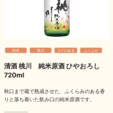
地酒用語集
地酒解体新書
お楽しみコンテンツ
純米
桃川
コクのある
ふくよか
清酒 桃川 純米原酒 ひやおろし
720ml
歳時記
地酒蔵元会検定
秋口まで蔵で熟成させた、ふくらみのある香
りと落ち着いた飲み口の純米原酒です。