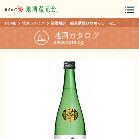
HOME
地酒カタログ
清酒 桃川 純米原酒 ひやおろし 720ml
会員登録
ログイン
地酒カタログ
sake catalog
地酒・蔵元について
蔵元紀行
地酒カタログ