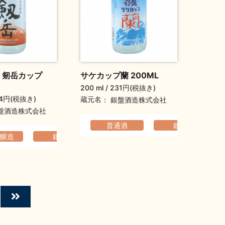
 剱岳カップ
サケカップ蘭 200ML
200 ml
231円(税抜き)
4円(税抜き)
蔵元名
銀盤酒造株式会社
盤酒造株式会社
普通酒
銀盤
醸造
っきり
銀盤
爽やか
すっきり
爽やか