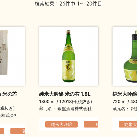
検索結果：26件中 1～ 20件目
 米の芯
純米大吟醸 米の芯 1.8L
純米大吟醸 
1800 ml
12018円(税抜き)
720 ml
48
(税抜き)
蔵元名
蔵元名
銀盤酒造株式会社
銀
造株式会社
純米大吟醸
銀盤
純米大
軽快
らか
銀盤
爽やか
軽快でなめらか
爽やか