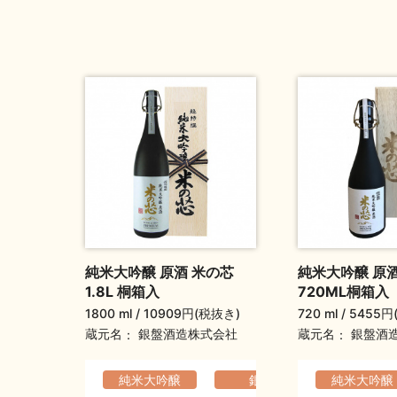
純米大吟醸 原酒 米の芯
純米大吟醸 原酒
1.8L 桐箱入
720ML桐箱入
1800 ml
10909円(税抜き)
720 ml
5455円
蔵元名
蔵元名
銀盤酒造株式会社
銀盤酒
純米大吟醸
銀盤
純米大吟醸
軽快でなめ