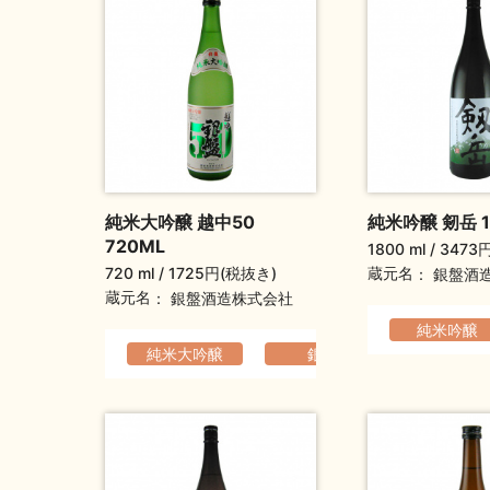
純米大吟醸 越中50
純米吟醸 剱岳 1
720ML
1800 ml
3473
720 ml
1725円(税抜き)
蔵元名
銀盤酒
蔵元名
銀盤酒造株式会社
純米吟醸
純米大吟醸
銀盤
軽快でなめ