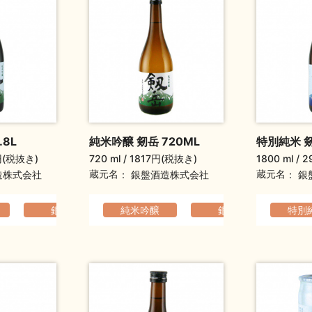
.8L
純米吟醸 剱岳 720ML
特別純米 剱岳
円(税抜き)
720 ml
1817円(税抜き)
1800 ml
2
蔵元名
蔵元名
造株式会社
銀盤酒造株式会社
銀
銀盤
軽快でなめらか
純米吟醸
銀盤
爽やか
軽快
特別
らか
爽やか