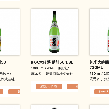
50
純米大吟醸 備前50 1.8L
純米大吟醸
720ML
1800 ml
4140円(税抜き)
(税抜き)
720 ml
20
蔵元名
銀盤酒造株式会社
蔵元名
造株式会社
銀
らか
爽やか
純米大吟醸
銀盤
コク
銀盤
軽快でなめらか
爽やか
純米大