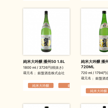
純米大吟醸 播州50 1.8L
純米大吟醸 播州
720ML
1800 ml
3726円(税抜き)
720 ml
1794円
蔵元名
銀盤酒造株式会社
蔵元名
銀盤酒
純米大吟醸
銀盤
軽快でなめ
純米大吟醸