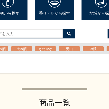
柄から探す
香り・味から探す
地域から探
検
索
す
る
吟醸
大吟醸
さわやか
男山
吟醸
商品一覧