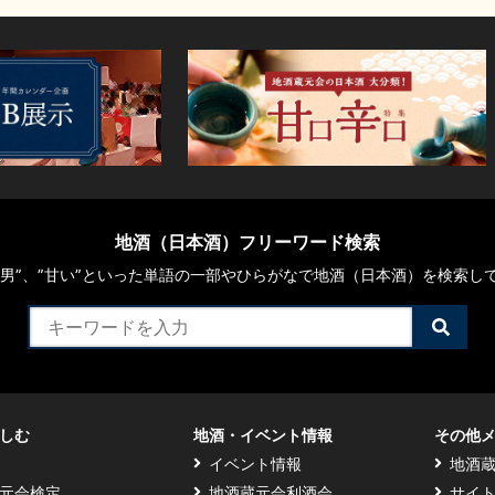
地酒（日本酒）フリーワード検索
や“男”、”甘い”といった単語の一部やひらがなで地酒（日本酒）を検索し
検
索
す
る
しむ
地酒・イベント情報
その他
イベント情報
地酒
元会検定
地酒蔵元会利酒会
サイ