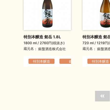
特別本醸造 剱岳 1.8L
特別本醸造 剱岳 
1800 ml
2760円(税抜き)
720 ml
1219円
蔵元名
蔵元名
銀盤酒造株式会社
銀盤酒
特別本醸造
銀盤
特別本醸造
すっき