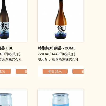
 1.8L
特別純米 剱岳 720ML
910円(税抜き)
720 ml
1449円(税抜き)
蔵元名
盤酒造株式会社
銀盤酒造株式会社
でなめらか
純米
銀盤
爽やか
特別純米
ふくよか
ふくよか
銀盤