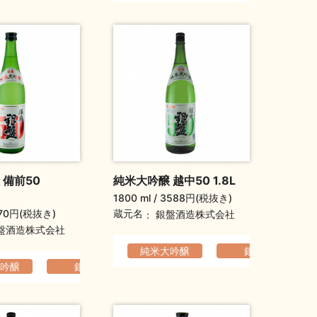
 備前50
純米大吟醸 越中50 1.8L
1800 ml
3588円(税抜き)
70円(税抜き)
蔵元名
銀盤酒造株式会社
盤酒造株式会社
のある
ふくよか
純米大吟醸
銀盤
吟醸
銀盤
コクのある
ふくよか