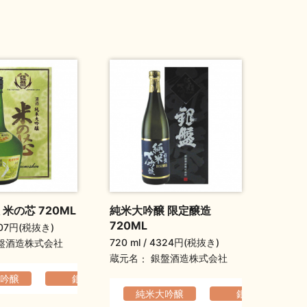
米の芯 720ML
純米大吟醸 限定醸造
720ML
07円(税抜き)
720 ml
4324円(税抜き)
盤酒造株式会社
蔵元名
銀盤酒造株式会社
吟醸
でなめらか
銀盤
爽やか
軽快でなめらか
爽やか
純米大吟醸
銀盤