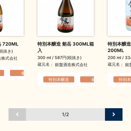
720ML
特別本醸造 剱岳 300ML箱
特別本醸造
入
200ML
(税抜き)
300 ml
587円(税抜き)
200 ml
33
造株式会社
蔵元名
蔵元名
銀盤酒造株式会社
銀
り
銀盤
爽やか
すっきり
爽やか
特別本醸造
銀盤
特別本
す
1/2