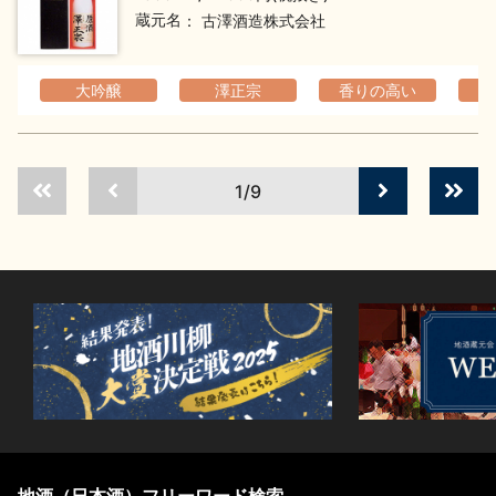
蔵元名
古澤酒造株式会社
大吟醸
澤正宗
香りの高い
1/9