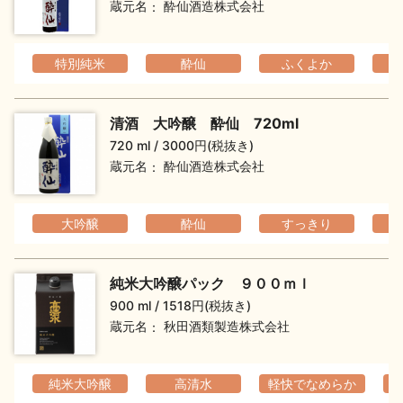
蔵元名
酔仙酒造株式会社
特別純米
酔仙
ふくよか
清酒 大吟醸 酔仙 720ml
720 ml
3000円(税抜き)
蔵元名
酔仙酒造株式会社
大吟醸
酔仙
すっきり
純米大吟醸パック ９００ｍｌ
900 ml
1518円(税抜き)
蔵元名
秋田酒類製造株式会社
純米大吟醸
高清水
軽快でなめらか