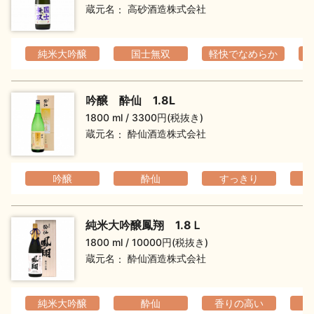
蔵元名
高砂酒造株式会社
お問い合わせ
純米大吟醸
国士無双
軽快でなめらか
吟醸 酔仙 1.8L
1800 ml
3300円(税抜き)
蔵元名
酔仙酒造株式会社
吟醸
酔仙
すっきり
純米大吟醸鳳翔 1.8Ｌ
1800 ml
10000円(税抜き)
蔵元名
酔仙酒造株式会社
純米大吟醸
酔仙
香りの高い