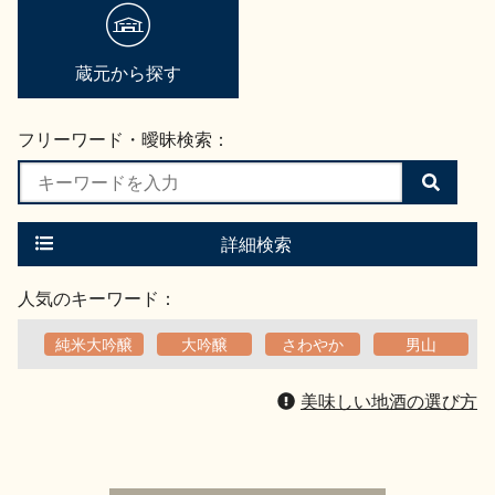
地酒用語集
地酒解体新書
蔵元から探す
フリーワード・曖昧検索：
お楽しみコンテンツ
検
索
す
る
詳細検索
人気のキーワード：
純米大吟醸
大吟醸
さわやか
男山
歳時記
地酒蔵元会検定
美味しい地酒の選び方