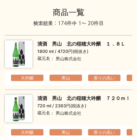
地酒川柳
地酒小説
商品一覧
検索結果：174件中 1～ 20件目
清酒 男山 北の稲穂大吟醸 １．８Ｌ
1800 ml
4720円(税抜き)
蔵元名
男山株式会社
日本酒の楽しみ方特集
大吟醸
男山
香りの高い
地酒・イベント情報
清酒 男山 北の稲穂大吟醸 ７２０ｍｌ
720 ml
2363円(税抜き)
蔵元名
男山株式会社
大吟醸
男山
香りの高い