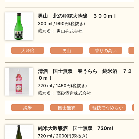
イベント情報TOP
新商品・おすすめ商品
男山 北の稲穂大吟醸 ３００ｍｌ
300 ml
990円(税抜き)
蔵元名
男山株式会社
大吟醸
男山
香りの高い
季節の商品
イベント情報
清酒 国士無双 春うらら 純米酒 ７２
０ｍｌ
720 ml
1450円(税抜き)
蔵元名
高砂酒造株式会社
地酒蔵元会WEB展示会
地酒蔵元会利酒会
純米
国士無双
軽快でなめらか
純米大吟醸酒 国士無双 720ml
美味しい地酒の選び方
720 ml
2000円(税抜き)
地酒蔵元会とは