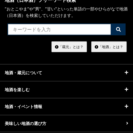
地酒（日本酒）フリーワード検索
“おとこやま”や“男”、”甘い”といった単語の一部やひらがなで地酒
（日本酒）を検索していただけます。
検
索
す
る
「蔵元」とは？
「地酒」とは？
地酒・蔵元について
地酒を楽しむ
地酒・イベント情報
美味しい地酒の選び方