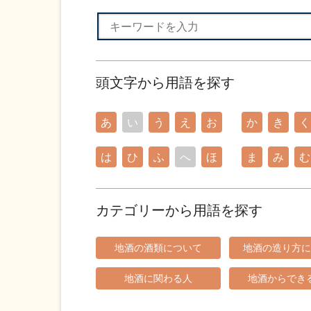
頭文字から用語を探す
あ
い
う
え
お
か
き
く
は
ひ
ふ
へ
ほ
ま
み
む
カテゴリーから用語を探す
地酒の酒類について
地酒の造り方に
地酒に関わる人
地酒からでき