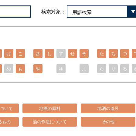
検索対象
け
こ
さ
し
す
せ
そ
た
ち
つ
め
も
や
ゆ
よ
ら
り
る
ついて
地酒の原料
地酒の道具
るもの
酒の作法について
その他