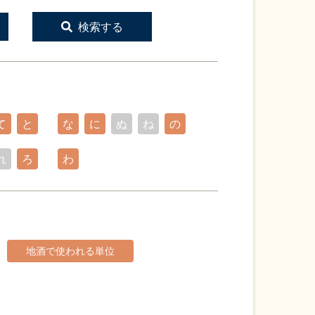
検索する
て
と
な
に
ぬ
ね
の
れ
ろ
わ
地酒で使われる単位