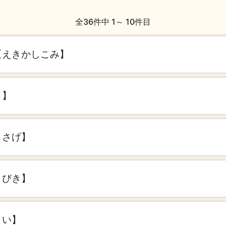
全36件中 1～ 10件目
【えきかしこみ】
り】
りさげ】
りびき】
まい】