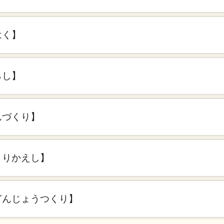
はく】
らし】
んづくり】
きりかえし】
ぎんじょうつくり】