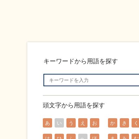
キーワードから用語を探す
頭文字から用語を探す
あ
い
う
え
お
か
き
く
は
ひ
ふ
へ
ほ
ま
み
む