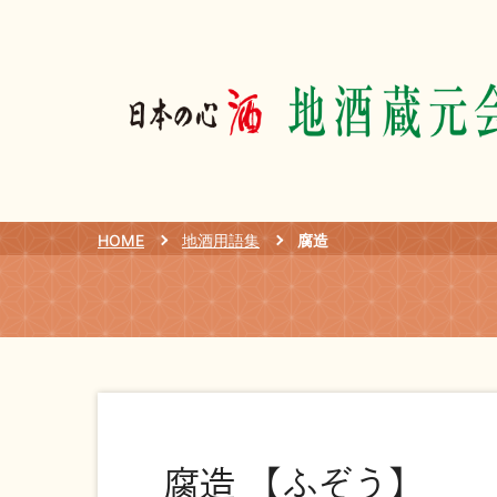
HOME
地酒用語集
腐造
腐造 【ふぞう】