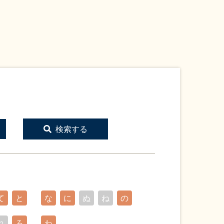
検索する
て
と
な
に
ぬ
ね
の
れ
ろ
わ