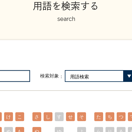
用語を検索する
search
検索対象
け
こ
さ
し
す
せ
そ
た
ち
つ
め
も
や
ゆ
よ
ら
り
る